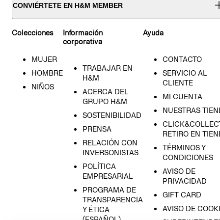
CONVIÉRTETE EN H&M MEMBER
Colecciones
Información
Ayuda
corporativa
MUJER
CONTACTO
TRABAJAR EN
HOMBRE
SERVICIO AL
H&M
CLIENTE
NIÑOS
ACERCA DEL
MI CUENTA
GRUPO H&M
NUESTRAS TIEN
SOSTENIBILIDAD
CLICK&COLLECT
PRENSA
RETIRO EN TIE
RELACIÓN CON
TÉRMINOS Y
INVERSONISTAS
CONDICIONES
POLÍTICA
AVISO DE
EMPRESARIAL
PRIVACIDAD
PROGRAMA DE
GIFT CARD
TRANSPARENCIA
AVISO DE COOK
Y ÉTICA
(ESPAÑOL)