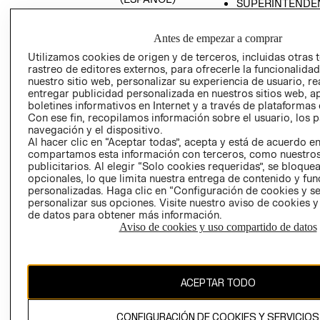
SUPERINTENDE
DE INDUSTRIA Y
PROGRAMA DE
COMERCIO - SI
TRANSPARENCIA
Antes de empezar a comprar
Y ÉTICA (INGLÉS)
PETICIONES
Utilizamos cookies de origen y de terceros, incluidas otras 
QUEJAS Y
rastreo de editores externos, para ofrecerle la funcionalid
RECLAMOS
nuestro sitio web, personalizar su experiencia de usuario, rea
entregar publicidad personalizada en nuestros sitios web, a
boletines informativos en Internet y a través de plataformas 
Con ese fin, recopilamos información sobre el usuario, los 
navegación y el dispositivo.
Al hacer clic en “Aceptar todas”, acepta y está de acuerdo e
compartamos esta información con terceros, como nuestros
publicitarios. Al elegir “Solo cookies requeridas”, se bloque
opcionales, lo que limita nuestra entrega de contenido y fu
Colombia ($)
personalizadas. Haga clic en “Configuración de cookies y se
personalizar sus opciones. Visite nuestro aviso de cookies 
CAMBIAR REGIÓN
de datos para obtener más información.
Aviso de cookies y uso compartido de datos
El contenido de esta página web está protegido por copyright y es
propiedad de H&M Hennes & Mauritz AB.
ACEPTAR TODO
CONFIGURACIÓN DE COOKIES Y SERVICIOS