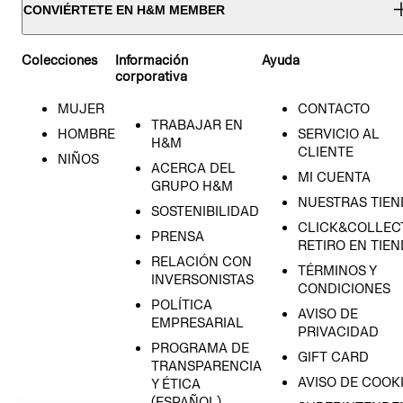
CONVIÉRTETE EN H&M MEMBER
Colecciones
Información
Ayuda
corporativa
MUJER
CONTACTO
TRABAJAR EN
HOMBRE
SERVICIO AL
H&M
CLIENTE
NIÑOS
ACERCA DEL
MI CUENTA
GRUPO H&M
NUESTRAS TIEN
SOSTENIBILIDAD
CLICK&COLLECT
PRENSA
RETIRO EN TIE
RELACIÓN CON
TÉRMINOS Y
INVERSONISTAS
CONDICIONES
POLÍTICA
AVISO DE
EMPRESARIAL
PRIVACIDAD
PROGRAMA DE
GIFT CARD
TRANSPARENCIA
AVISO DE COOK
Y ÉTICA
(ESPAÑOL)