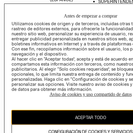
SUPERINTENDE
DE INDUSTRIA Y
PROGRAMA DE
COMERCIO - SI
TRANSPARENCIA
Antes de empezar a comprar
Y ÉTICA (INGLÉS)
PETICIONES
Utilizamos cookies de origen y de terceros, incluidas otras 
QUEJAS Y
rastreo de editores externos, para ofrecerle la funcionalid
RECLAMOS
nuestro sitio web, personalizar su experiencia de usuario, rea
entregar publicidad personalizada en nuestros sitios web, a
boletines informativos en Internet y a través de plataformas 
Con ese fin, recopilamos información sobre el usuario, los 
navegación y el dispositivo.
Al hacer clic en “Aceptar todas”, acepta y está de acuerdo e
compartamos esta información con terceros, como nuestros
publicitarios. Al elegir “Solo cookies requeridas”, se bloque
opcionales, lo que limita nuestra entrega de contenido y fu
Colombia ($)
personalizadas. Haga clic en “Configuración de cookies y se
personalizar sus opciones. Visite nuestro aviso de cookies 
CAMBIAR REGIÓN
de datos para obtener más información.
Aviso de cookies y uso compartido de datos
El contenido de esta página web está protegido por copyright y es
propiedad de H&M Hennes & Mauritz AB.
ACEPTAR TODO
CONFIGURACIÓN DE COOKIES Y SERVICIOS