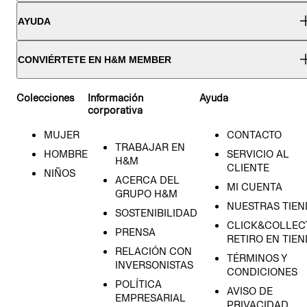
AYUDA
CONVIÉRTETE EN H&M MEMBER
Colecciones
Información
Ayuda
corporativa
MUJER
CONTACTO
TRABAJAR EN
HOMBRE
SERVICIO AL
H&M
CLIENTE
NIÑOS
ACERCA DEL
MI CUENTA
GRUPO H&M
NUESTRAS TIEN
SOSTENIBILIDAD
CLICK&COLLECT
PRENSA
RETIRO EN TIE
RELACIÓN CON
TÉRMINOS Y
INVERSONISTAS
CONDICIONES
POLÍTICA
AVISO DE
EMPRESARIAL
PRIVACIDAD