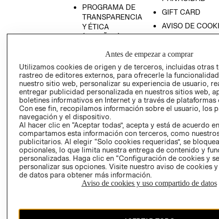
PROGRAMA DE
GIFT CARD
TRANSPARENCIA
AVISO DE COOK
Y ÉTICA
(ESPAÑOL)
SUPERINTENDE
DE INDUSTRIA Y
PROGRAMA DE
Antes de empezar a comprar
COMERCIO - SI
TRANSPARENCIA
Utilizamos cookies de origen y de terceros, incluidas otras 
Y ÉTICA (INGLÉS)
PETICIONES
rastreo de editores externos, para ofrecerle la funcionalid
QUEJAS Y
nuestro sitio web, personalizar su experiencia de usuario, rea
entregar publicidad personalizada en nuestros sitios web, a
RECLAMOS
boletines informativos en Internet y a través de plataformas 
Con ese fin, recopilamos información sobre el usuario, los 
navegación y el dispositivo.
Al hacer clic en “Aceptar todas”, acepta y está de acuerdo e
compartamos esta información con terceros, como nuestros
publicitarios. Al elegir “Solo cookies requeridas”, se bloque
opcionales, lo que limita nuestra entrega de contenido y fu
personalizadas. Haga clic en “Configuración de cookies y se
Colombia ($)
personalizar sus opciones. Visite nuestro aviso de cookies 
de datos para obtener más información.
CAMBIAR REGIÓN
Aviso de cookies y uso compartido de datos