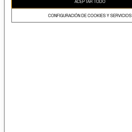
ACEPTAR TODO
El contenido de esta página web está protegido por copyright y es
propiedad de H&M Hennes & Mauritz AB.
CONFIGURACIÓN DE COOKIES Y SERVICIOS