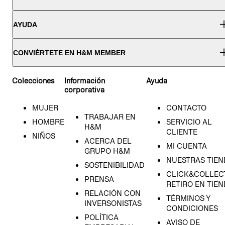
AYUDA
CONVIÉRTETE EN H&M MEMBER
Colecciones
Información
Ayuda
corporativa
MUJER
CONTACTO
TRABAJAR EN
HOMBRE
SERVICIO AL
H&M
CLIENTE
NIÑOS
ACERCA DEL
MI CUENTA
GRUPO H&M
NUESTRAS TIEN
SOSTENIBILIDAD
CLICK&COLLECT
PRENSA
RETIRO EN TIE
RELACIÓN CON
TÉRMINOS Y
INVERSONISTAS
CONDICIONES
POLÍTICA
AVISO DE