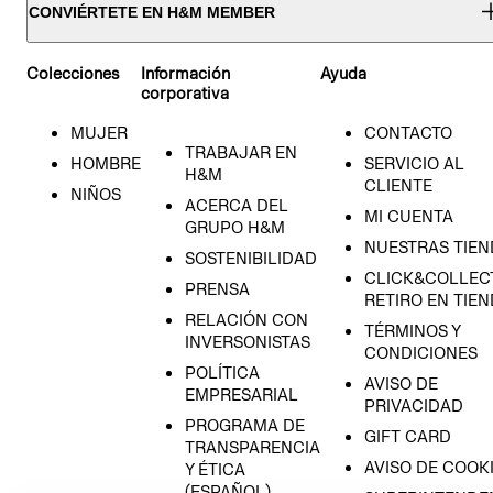
CONVIÉRTETE EN H&M MEMBER
Colecciones
Información
Ayuda
corporativa
MUJER
CONTACTO
TRABAJAR EN
HOMBRE
SERVICIO AL
H&M
CLIENTE
NIÑOS
ACERCA DEL
MI CUENTA
GRUPO H&M
NUESTRAS TIEN
SOSTENIBILIDAD
CLICK&COLLECT
PRENSA
RETIRO EN TIE
RELACIÓN CON
TÉRMINOS Y
INVERSONISTAS
CONDICIONES
POLÍTICA
AVISO DE
EMPRESARIAL
PRIVACIDAD
PROGRAMA DE
GIFT CARD
TRANSPARENCIA
AVISO DE COOK
Y ÉTICA
(ESPAÑOL)