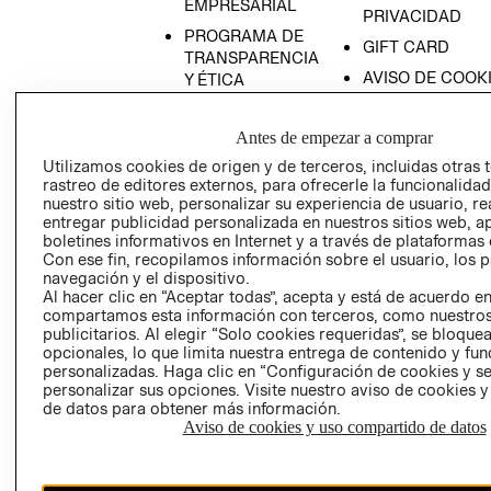
EMPRESARIAL
PRIVACIDAD
PROGRAMA DE
GIFT CARD
TRANSPARENCIA
AVISO DE COOK
Y ÉTICA
(ESPAÑOL)
SUPERINTENDE
DE INDUSTRIA Y
PROGRAMA DE
Antes de empezar a comprar
COMERCIO - SI
TRANSPARENCIA
Utilizamos cookies de origen y de terceros, incluidas otras 
Y ÉTICA (INGLÉS)
PETICIONES
rastreo de editores externos, para ofrecerle la funcionalid
nuestro sitio web, personalizar su experiencia de usuario, rea
QUEJAS Y
entregar publicidad personalizada en nuestros sitios web, a
RECLAMOS
boletines informativos en Internet y a través de plataformas 
Con ese fin, recopilamos información sobre el usuario, los 
navegación y el dispositivo.
Al hacer clic en “Aceptar todas”, acepta y está de acuerdo e
compartamos esta información con terceros, como nuestros
publicitarios. Al elegir “Solo cookies requeridas”, se bloque
opcionales, lo que limita nuestra entrega de contenido y fu
personalizadas. Haga clic en “Configuración de cookies y se
Colombia ($)
personalizar sus opciones. Visite nuestro aviso de cookies 
de datos para obtener más información.
CAMBIAR REGIÓN
Aviso de cookies y uso compartido de datos