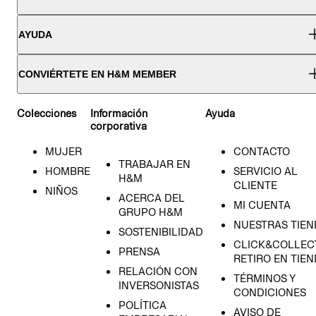
AYUDA
CONVIÉRTETE EN H&M MEMBER
Colecciones
Información
Ayuda
corporativa
MUJER
CONTACTO
TRABAJAR EN
HOMBRE
SERVICIO AL
H&M
CLIENTE
NIÑOS
ACERCA DEL
MI CUENTA
GRUPO H&M
NUESTRAS TIEN
SOSTENIBILIDAD
CLICK&COLLECT
PRENSA
RETIRO EN TIE
RELACIÓN CON
TÉRMINOS Y
INVERSONISTAS
CONDICIONES
POLÍTICA
AVISO DE