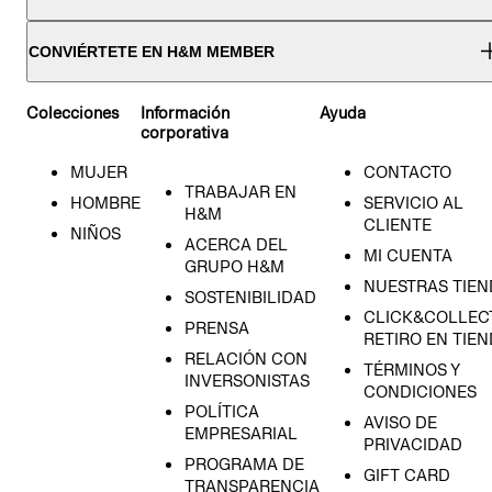
CONVIÉRTETE EN H&M MEMBER
Colecciones
Información
Ayuda
corporativa
MUJER
CONTACTO
TRABAJAR EN
HOMBRE
SERVICIO AL
H&M
CLIENTE
NIÑOS
ACERCA DEL
MI CUENTA
GRUPO H&M
NUESTRAS TIEN
SOSTENIBILIDAD
CLICK&COLLECT
PRENSA
RETIRO EN TIE
RELACIÓN CON
TÉRMINOS Y
INVERSONISTAS
CONDICIONES
POLÍTICA
AVISO DE
EMPRESARIAL
PRIVACIDAD
PROGRAMA DE
GIFT CARD
TRANSPARENCIA