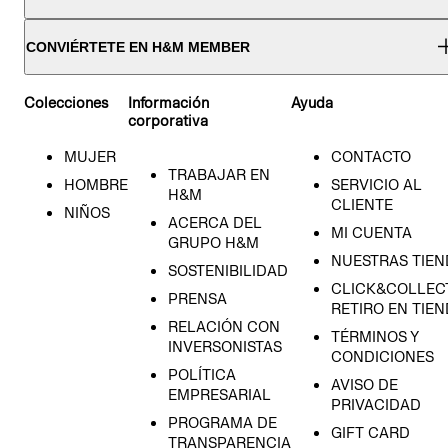
CONVIÉRTETE EN H&M MEMBER
Colecciones
Información
Ayuda
corporativa
MUJER
CONTACTO
TRABAJAR EN
HOMBRE
SERVICIO AL
H&M
CLIENTE
NIÑOS
ACERCA DEL
MI CUENTA
GRUPO H&M
NUESTRAS TIEN
SOSTENIBILIDAD
CLICK&COLLECT
PRENSA
RETIRO EN TIE
RELACIÓN CON
TÉRMINOS Y
INVERSONISTAS
CONDICIONES
POLÍTICA
AVISO DE
EMPRESARIAL
PRIVACIDAD
PROGRAMA DE
GIFT CARD
TRANSPARENCIA