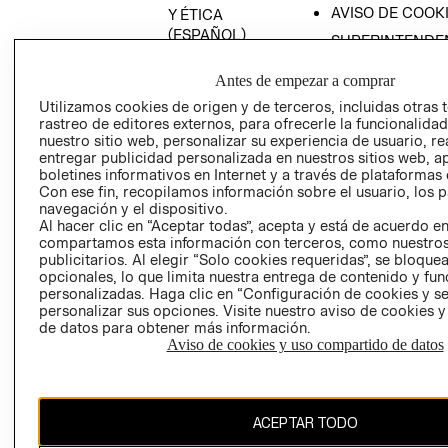
AVISO DE COOK
Y ÉTICA
(ESPAÑOL)
SUPERINTENDE
DE INDUSTRIA Y
PROGRAMA DE
COMERCIO - SI
Antes de empezar a comprar
TRANSPARENCIA
Y ÉTICA (INGLÉS)
Utilizamos cookies de origen y de terceros, incluidas otras 
PETICIONES
rastreo de editores externos, para ofrecerle la funcionalid
QUEJAS Y
nuestro sitio web, personalizar su experiencia de usuario, rea
RECLAMOS
entregar publicidad personalizada en nuestros sitios web, a
boletines informativos en Internet y a través de plataformas 
Con ese fin, recopilamos información sobre el usuario, los 
navegación y el dispositivo.
Al hacer clic en “Aceptar todas”, acepta y está de acuerdo e
compartamos esta información con terceros, como nuestros
publicitarios. Al elegir “Solo cookies requeridas”, se bloque
opcionales, lo que limita nuestra entrega de contenido y fu
Colombia ($)
personalizadas. Haga clic en “Configuración de cookies y se
personalizar sus opciones. Visite nuestro aviso de cookies 
CAMBIAR REGIÓN
de datos para obtener más información.
Aviso de cookies y uso compartido de datos
El contenido de esta página web está protegido por copyright y es
ACEPTAR TODO
propiedad de H&M Hennes & Mauritz AB.