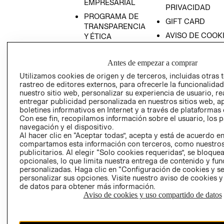
EMPRESARIAL
PRIVACIDAD
PROGRAMA DE
GIFT CARD
TRANSPARENCIA
AVISO DE COOK
Y ÉTICA
(ESPAÑOL)
SUPERINTENDE
DE INDUSTRIA Y
PROGRAMA DE
Antes de empezar a comprar
COMERCIO - SI
TRANSPARENCIA
Utilizamos cookies de origen y de terceros, incluidas otras 
Y ÉTICA (INGLÉS)
PETICIONES
rastreo de editores externos, para ofrecerle la funcionalid
nuestro sitio web, personalizar su experiencia de usuario, rea
QUEJAS Y
entregar publicidad personalizada en nuestros sitios web, a
RECLAMOS
boletines informativos en Internet y a través de plataformas 
Con ese fin, recopilamos información sobre el usuario, los 
navegación y el dispositivo.
Al hacer clic en “Aceptar todas”, acepta y está de acuerdo e
compartamos esta información con terceros, como nuestros
publicitarios. Al elegir “Solo cookies requeridas”, se bloque
opcionales, lo que limita nuestra entrega de contenido y fu
personalizadas. Haga clic en “Configuración de cookies y se
Colombia ($)
personalizar sus opciones. Visite nuestro aviso de cookies 
de datos para obtener más información.
CAMBIAR REGIÓN
Aviso de cookies y uso compartido de datos