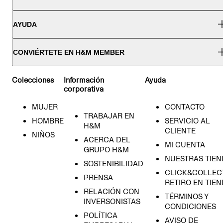
AYUDA
CONVIÉRTETE EN H&M MEMBER
Colecciones
Información
Ayuda
corporativa
MUJER
CONTACTO
TRABAJAR EN
HOMBRE
SERVICIO AL
H&M
CLIENTE
NIÑOS
ACERCA DEL
MI CUENTA
GRUPO H&M
NUESTRAS TIEN
SOSTENIBILIDAD
CLICK&COLLECT
PRENSA
RETIRO EN TIE
RELACIÓN CON
TÉRMINOS Y
INVERSONISTAS
CONDICIONES
POLÍTICA
AVISO DE