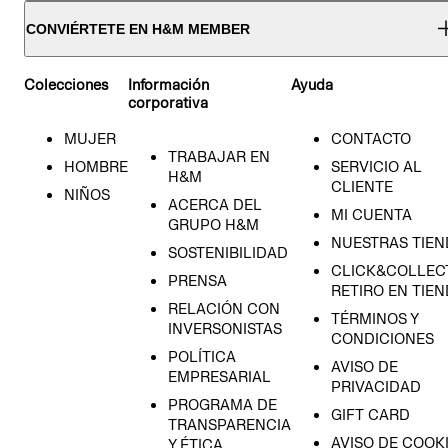
CONVIÉRTETE EN H&M MEMBER
Colecciones
Información
Ayuda
corporativa
MUJER
CONTACTO
TRABAJAR EN
HOMBRE
SERVICIO AL
H&M
CLIENTE
NIÑOS
ACERCA DEL
MI CUENTA
GRUPO H&M
NUESTRAS TIEN
SOSTENIBILIDAD
CLICK&COLLECT
PRENSA
RETIRO EN TIE
RELACIÓN CON
TÉRMINOS Y
INVERSONISTAS
CONDICIONES
POLÍTICA
AVISO DE
EMPRESARIAL
PRIVACIDAD
PROGRAMA DE
GIFT CARD
TRANSPARENCIA
AVISO DE COOK
Y ÉTICA