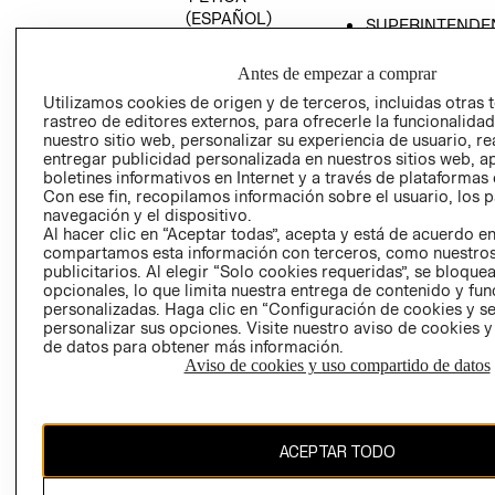
(ESPAÑOL)
SUPERINTENDE
DE INDUSTRIA Y
PROGRAMA DE
COMERCIO - SI
TRANSPARENCIA
Antes de empezar a comprar
Y ÉTICA (INGLÉS)
PETICIONES
Utilizamos cookies de origen y de terceros, incluidas otras 
rastreo de editores externos, para ofrecerle la funcionalid
QUEJAS Y
nuestro sitio web, personalizar su experiencia de usuario, rea
RECLAMOS
entregar publicidad personalizada en nuestros sitios web, a
boletines informativos en Internet y a través de plataformas 
Con ese fin, recopilamos información sobre el usuario, los 
navegación y el dispositivo.
Al hacer clic en “Aceptar todas”, acepta y está de acuerdo e
compartamos esta información con terceros, como nuestros
publicitarios. Al elegir “Solo cookies requeridas”, se bloque
opcionales, lo que limita nuestra entrega de contenido y fu
Colombia ($)
personalizadas. Haga clic en “Configuración de cookies y se
personalizar sus opciones. Visite nuestro aviso de cookies 
CAMBIAR REGIÓN
de datos para obtener más información.
Aviso de cookies y uso compartido de datos
El contenido de esta página web está protegido por copyright y es
ACEPTAR TODO
propiedad de H&M Hennes & Mauritz AB.