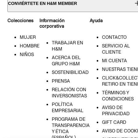
CONVIÉRTETE EN H&M MEMBER
Colecciones
Información
Ayuda
corporativa
MUJER
CONTACTO
TRABAJAR EN
HOMBRE
SERVICIO AL
H&M
CLIENTE
NIÑOS
ACERCA DEL
MI CUENTA
GRUPO H&M
NUESTRAS TIEN
SOSTENIBILIDAD
CLICK&COLLECT
PRENSA
RETIRO EN TIE
RELACIÓN CON
TÉRMINOS Y
INVERSONISTAS
CONDICIONES
POLÍTICA
AVISO DE
EMPRESARIAL
PRIVACIDAD
PROGRAMA DE
GIFT CARD
TRANSPARENCIA
AVISO DE COOK
Y ÉTICA
(ESPAÑOL)