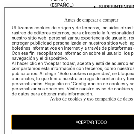
(ESPAÑOL)
SUPERINTENDE
DE INDUSTRIA Y
PROGRAMA DE
COMERCIO - SI
TRANSPARENCIA
Antes de empezar a comprar
Y ÉTICA (INGLÉS)
PETICIONES
Utilizamos cookies de origen y de terceros, incluidas otras 
rastreo de editores externos, para ofrecerle la funcionalid
QUEJAS Y
nuestro sitio web, personalizar su experiencia de usuario, rea
RECLAMOS
entregar publicidad personalizada en nuestros sitios web, a
boletines informativos en Internet y a través de plataformas 
Con ese fin, recopilamos información sobre el usuario, los 
navegación y el dispositivo.
Al hacer clic en “Aceptar todas”, acepta y está de acuerdo e
compartamos esta información con terceros, como nuestros
publicitarios. Al elegir “Solo cookies requeridas”, se bloque
opcionales, lo que limita nuestra entrega de contenido y fu
Colombia ($)
personalizadas. Haga clic en “Configuración de cookies y se
personalizar sus opciones. Visite nuestro aviso de cookies 
CAMBIAR REGIÓN
de datos para obtener más información.
Aviso de cookies y uso compartido de datos
El contenido de esta página web está protegido por copyright y es
ACEPTAR TODO
propiedad de H&M Hennes & Mauritz AB.