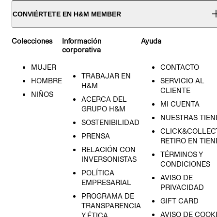
CONVIÉRTETE EN H&M MEMBER
Colecciones
Información
Ayuda
corporativa
MUJER
CONTACTO
TRABAJAR EN
HOMBRE
SERVICIO AL
H&M
CLIENTE
NIÑOS
ACERCA DEL
MI CUENTA
GRUPO H&M
NUESTRAS TIEN
SOSTENIBILIDAD
CLICK&COLLECT
PRENSA
RETIRO EN TIE
RELACIÓN CON
TÉRMINOS Y
INVERSONISTAS
CONDICIONES
POLÍTICA
AVISO DE
EMPRESARIAL
PRIVACIDAD
PROGRAMA DE
GIFT CARD
TRANSPARENCIA
AVISO DE COOK
Y ÉTICA