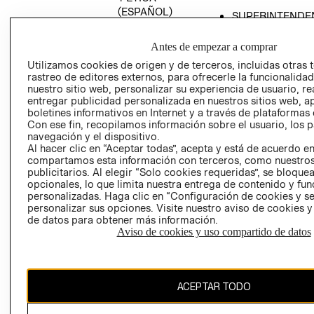
(ESPAÑOL)
SUPERINTENDE
DE INDUSTRIA Y
PROGRAMA DE
COMERCIO - SI
TRANSPARENCIA
Antes de empezar a comprar
Y ÉTICA (INGLÉS)
PETICIONES
Utilizamos cookies de origen y de terceros, incluidas otras 
rastreo de editores externos, para ofrecerle la funcionalid
QUEJAS Y
nuestro sitio web, personalizar su experiencia de usuario, rea
RECLAMOS
entregar publicidad personalizada en nuestros sitios web, a
boletines informativos en Internet y a través de plataformas 
Con ese fin, recopilamos información sobre el usuario, los 
navegación y el dispositivo.
Al hacer clic en “Aceptar todas”, acepta y está de acuerdo e
compartamos esta información con terceros, como nuestros
publicitarios. Al elegir “Solo cookies requeridas”, se bloque
opcionales, lo que limita nuestra entrega de contenido y fu
Colombia ($)
personalizadas. Haga clic en “Configuración de cookies y se
personalizar sus opciones. Visite nuestro aviso de cookies 
CAMBIAR REGIÓN
de datos para obtener más información.
Aviso de cookies y uso compartido de datos
El contenido de esta página web está protegido por copyright y es
ACEPTAR TODO
propiedad de H&M Hennes & Mauritz AB.