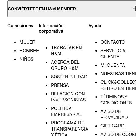
CONVIÉRTETE EN H&M MEMBER
Colecciones
Información
Ayuda
corporativa
MUJER
CONTACTO
TRABAJAR EN
HOMBRE
SERVICIO AL
H&M
CLIENTE
NIÑOS
ACERCA DEL
MI CUENTA
GRUPO H&M
NUESTRAS TIEN
SOSTENIBILIDAD
CLICK&COLLECT
PRENSA
RETIRO EN TIE
RELACIÓN CON
TÉRMINOS Y
INVERSONISTAS
CONDICIONES
POLÍTICA
AVISO DE
EMPRESARIAL
PRIVACIDAD
PROGRAMA DE
GIFT CARD
TRANSPARENCIA
AVISO DE COOK
Y ÉTICA