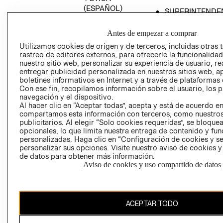
(ESPAÑOL)
SUPERINTENDE
DE INDUSTRIA Y
PROGRAMA DE
COMERCIO - SI
TRANSPARENCIA
Antes de empezar a comprar
Y ÉTICA (INGLÉS)
PETICIONES
Utilizamos cookies de origen y de terceros, incluidas otras 
rastreo de editores externos, para ofrecerle la funcionalid
QUEJAS Y
nuestro sitio web, personalizar su experiencia de usuario, rea
RECLAMOS
entregar publicidad personalizada en nuestros sitios web, a
boletines informativos en Internet y a través de plataformas 
Con ese fin, recopilamos información sobre el usuario, los 
navegación y el dispositivo.
Al hacer clic en “Aceptar todas”, acepta y está de acuerdo e
compartamos esta información con terceros, como nuestros
publicitarios. Al elegir “Solo cookies requeridas”, se bloque
opcionales, lo que limita nuestra entrega de contenido y fu
Colombia ($)
personalizadas. Haga clic en “Configuración de cookies y se
personalizar sus opciones. Visite nuestro aviso de cookies 
CAMBIAR REGIÓN
de datos para obtener más información.
Aviso de cookies y uso compartido de datos
El contenido de esta página web está protegido por copyright y es
ACEPTAR TODO
propiedad de H&M Hennes & Mauritz AB.