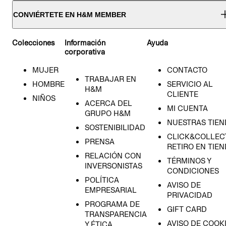
CONVIÉRTETE EN H&M MEMBER
Colecciones
Información
Ayuda
corporativa
MUJER
CONTACTO
TRABAJAR EN
HOMBRE
SERVICIO AL
H&M
CLIENTE
NIÑOS
ACERCA DEL
MI CUENTA
GRUPO H&M
NUESTRAS TIEN
SOSTENIBILIDAD
CLICK&COLLECT
PRENSA
RETIRO EN TIE
RELACIÓN CON
TÉRMINOS Y
INVERSONISTAS
CONDICIONES
POLÍTICA
AVISO DE
EMPRESARIAL
PRIVACIDAD
PROGRAMA DE
GIFT CARD
TRANSPARENCIA
AVISO DE COOK
Y ÉTICA