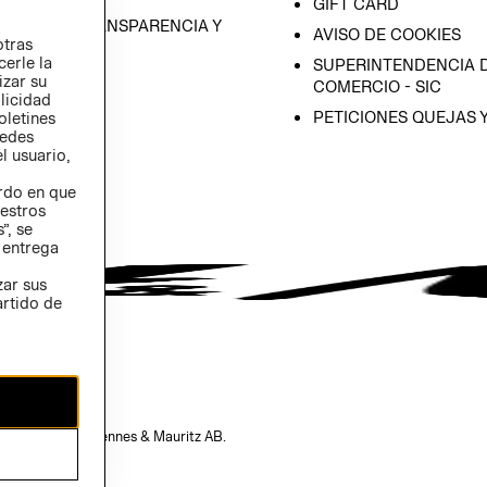
GIFT CARD
RAMA DE TRANSPARENCIA Y
AVISO DE COOKIES
otras
 (INGLÉS)
cerle la
SUPERINTENDENCIA D
izar su
COMERCIO - SIC
blicidad
PETICIONES QUEJAS 
oletines
redes
l usuario,
erdo en que
estros
”, se
 entrega
zar sus
artido de
opiedad de H&M Hennes & Mauritz AB.