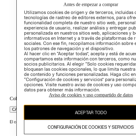
Antes de empezar a comprar
PROG
Utilizamos cookies de origen y de terceros, incluidas 
ÉTICA
tecnologías de rastreo de editores externos, para ofre
funcionalidad completa de nuestro sitio web, personal
experiencia de usuario, realizar análisis y entregar pu
personalizada en nuestros sitios web, aplicaciones y b
informativos en Internet y a través de plataformas de 
sociales. Con ese fin, recopilamos información sobre e
los patrones de navegación y el dispositivo.
Al hacer clic en “Aceptar todas”, acepta y está de acu
compartamos esta información con terceros, como nu
socios publicitarios. Al elegir “Solo cookies requeridas
bloquean las cookies opcionales, lo que limita nuestra
de contenido y funciones personalizadas. Haga clic en
“Configuración de cookies y servicios” para personali
opciones. Visite nuestro aviso de cookies y uso comp
datos para obtener más información.
Aviso de cookies y uso compartido de datos
Colombia ($)
CAMBIAR REGIÓN
ACEPTAR TODO
El contenido de esta página web está protegido por copyright y es pr
CONFIGURACIÓN DE COOKIES Y SERVICIOS