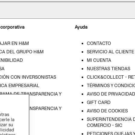
 corporativa
Ayuda
AJAR EN H&M
CONTACTO
CA DEL GRUPO H&M
SERVICIO AL CLIENTE
NIBILIDAD
MI CUENTA
SA
NUESTRAS TIENDAS
CIÓN CON INVERSONISTAS
CLICK&COLLECT - RE
ICA EMPRESARIAL
TÉRMINOS Y CONDICI
RAMA DE TRANSPARENCIA Y
AVISO DE PRIVACIDA
 (ESPAÑOL)
GIFT CARD
RAMA DE TRANSPARENCIA Y
AVISO DE COOKIES
otras
 (INGLÉS)
SUPERINTENDENCIA D
cerle la
izar su
COMERCIO - SIC
blicidad
PETICIONES QUEJAS 
oletines