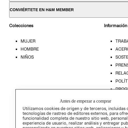
CONVIÉRTETE EN H&M MEMBER
Colecciones
Información
MUJER
TRAB
HOMBRE
ACER
NIÑOS
SOSTE
PREN
RELA
POLÍT
PROG
ÉTICA
Antes de empezar a comprar
PROG
Utilizamos cookies de origen y de terceros, incluidas 
ÉTICA
tecnologías de rastreo de editores externos, para ofre
funcionalidad completa de nuestro sitio web, personal
experiencia de usuario, realizar análisis y entregar pu
personalizada en nuestros sitios web, aplicaciones y b