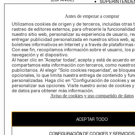
SUPERINTENDE
DE INDUSTRIA Y
PROGRAMA DE
COMERCIO - SI
TRANSPARENCIA
Antes de empezar a comprar
Y ÉTICA (INGLÉS)
PETICIONES
Utilizamos cookies de origen y de terceros, incluidas otras 
QUEJAS Y
rastreo de editores externos, para ofrecerle la funcionalid
RECLAMOS
nuestro sitio web, personalizar su experiencia de usuario, rea
entregar publicidad personalizada en nuestros sitios web, a
boletines informativos en Internet y a través de plataformas 
Con ese fin, recopilamos información sobre el usuario, los 
navegación y el dispositivo.
Al hacer clic en “Aceptar todas”, acepta y está de acuerdo e
compartamos esta información con terceros, como nuestros
publicitarios. Al elegir “Solo cookies requeridas”, se bloque
opcionales, lo que limita nuestra entrega de contenido y fu
Colombia ($)
personalizadas. Haga clic en “Configuración de cookies y se
personalizar sus opciones. Visite nuestro aviso de cookies 
CAMBIAR REGIÓN
de datos para obtener más información.
Aviso de cookies y uso compartido de datos
El contenido de esta página web está protegido por copyright y es
propiedad de H&M Hennes & Mauritz AB.
ACEPTAR TODO
CONFIGURACIÓN DE COOKIES Y SERVICIOS