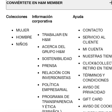
CONVIÉRTETE EN H&M MEMBER
Colecciones
Información
Ayuda
corporativa
MUJER
CONTACTO
TRABAJAR EN
HOMBRE
SERVICIO AL
H&M
CLIENTE
NIÑOS
ACERCA DEL
MI CUENTA
GRUPO H&M
NUESTRAS TIEN
SOSTENIBILIDAD
CLICK&COLLECT
PRENSA
RETIRO EN TIE
RELACIÓN CON
TÉRMINOS Y
INVERSONISTAS
CONDICIONES
POLÍTICA
AVISO DE
EMPRESARIAL
PRIVACIDAD
PROGRAMA DE
GIFT CARD
TRANSPARENCIA
AVISO DE COOK
Y ÉTICA
(ESPAÑOL)