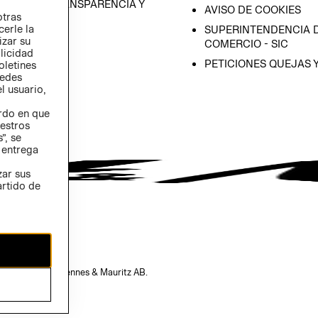
RAMA DE TRANSPARENCIA Y
AVISO DE COOKIES
otras
 (INGLÉS)
cerle la
SUPERINTENDENCIA D
izar su
COMERCIO - SIC
blicidad
PETICIONES QUEJAS 
oletines
redes
l usuario,
erdo en que
estros
”, se
 entrega
zar sus
artido de
opiedad de H&M Hennes & Mauritz AB.