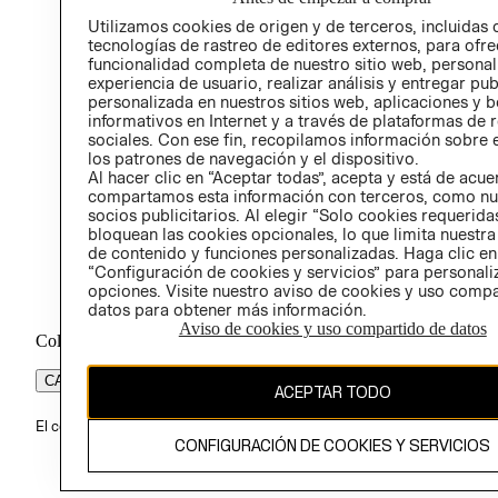
PROG
Utilizamos cookies de origen y de terceros, incluidas 
ÉTICA
tecnologías de rastreo de editores externos, para ofre
funcionalidad completa de nuestro sitio web, personal
experiencia de usuario, realizar análisis y entregar pu
personalizada en nuestros sitios web, aplicaciones y b
informativos en Internet y a través de plataformas de 
sociales. Con ese fin, recopilamos información sobre e
los patrones de navegación y el dispositivo.
Al hacer clic en “Aceptar todas”, acepta y está de acu
compartamos esta información con terceros, como nu
socios publicitarios. Al elegir “Solo cookies requeridas
bloquean las cookies opcionales, lo que limita nuestra
de contenido y funciones personalizadas. Haga clic en
“Configuración de cookies y servicios” para personali
opciones. Visite nuestro aviso de cookies y uso comp
datos para obtener más información.
Aviso de cookies y uso compartido de datos
Colombia ($)
CAMBIAR REGIÓN
ACEPTAR TODO
El contenido de esta página web está protegido por copyright y es pr
CONFIGURACIÓN DE COOKIES Y SERVICIOS