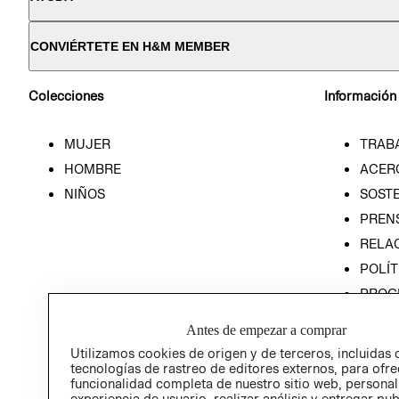
CONVIÉRTETE EN H&M MEMBER
Colecciones
Información
MUJER
TRAB
HOMBRE
ACER
NIÑOS
SOSTE
PREN
RELA
POLÍT
PROG
ÉTICA
Antes de empezar a comprar
PROG
Utilizamos cookies de origen y de terceros, incluidas 
ÉTICA
tecnologías de rastreo de editores externos, para ofre
funcionalidad completa de nuestro sitio web, personal
experiencia de usuario, realizar análisis y entregar pu