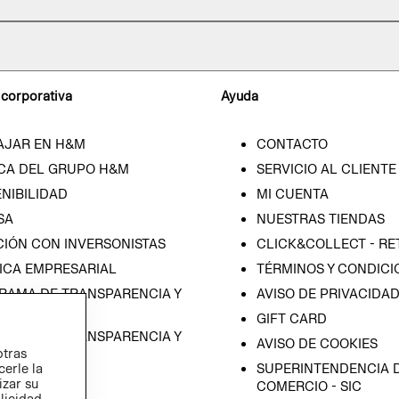
 corporativa
Ayuda
AJAR EN H&M
CONTACTO
CA DEL GRUPO H&M
SERVICIO AL CLIENTE
NIBILIDAD
MI CUENTA
SA
NUESTRAS TIENDAS
CIÓN CON INVERSONISTAS
CLICK&COLLECT - RE
ICA EMPRESARIAL
TÉRMINOS Y CONDICI
RAMA DE TRANSPARENCIA Y
AVISO DE PRIVACIDA
 (ESPAÑOL)
GIFT CARD
RAMA DE TRANSPARENCIA Y
AVISO DE COOKIES
otras
 (INGLÉS)
SUPERINTENDENCIA D
cerle la
izar su
COMERCIO - SIC
blicidad