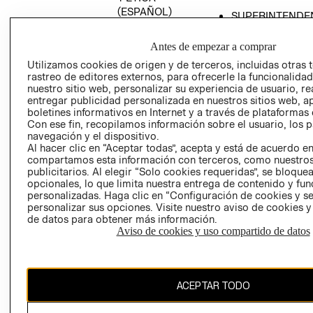
(ESPAÑOL)
SUPERINTENDE
DE INDUSTRIA Y
PROGRAMA DE
COMERCIO - SI
TRANSPARENCIA
Antes de empezar a comprar
Y ÉTICA (INGLÉS)
PETICIONES
Utilizamos cookies de origen y de terceros, incluidas otras 
rastreo de editores externos, para ofrecerle la funcionalid
QUEJAS Y
nuestro sitio web, personalizar su experiencia de usuario, rea
RECLAMOS
entregar publicidad personalizada en nuestros sitios web, a
boletines informativos en Internet y a través de plataformas 
Con ese fin, recopilamos información sobre el usuario, los 
navegación y el dispositivo.
Al hacer clic en “Aceptar todas”, acepta y está de acuerdo e
compartamos esta información con terceros, como nuestros
publicitarios. Al elegir “Solo cookies requeridas”, se bloque
opcionales, lo que limita nuestra entrega de contenido y fu
Colombia ($)
personalizadas. Haga clic en “Configuración de cookies y se
personalizar sus opciones. Visite nuestro aviso de cookies 
CAMBIAR REGIÓN
de datos para obtener más información.
Aviso de cookies y uso compartido de datos
El contenido de esta página web está protegido por copyright y es
ACEPTAR TODO
propiedad de H&M Hennes & Mauritz AB.