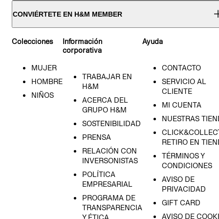
CONVIÉRTETE EN H&M MEMBER
Colecciones
Información
Ayuda
corporativa
MUJER
CONTACTO
TRABAJAR EN
HOMBRE
SERVICIO AL
H&M
CLIENTE
NIÑOS
ACERCA DEL
MI CUENTA
GRUPO H&M
NUESTRAS TIEN
SOSTENIBILIDAD
CLICK&COLLECT
PRENSA
RETIRO EN TIE
RELACIÓN CON
TÉRMINOS Y
INVERSONISTAS
CONDICIONES
POLÍTICA
AVISO DE
EMPRESARIAL
PRIVACIDAD
PROGRAMA DE
GIFT CARD
TRANSPARENCIA
AVISO DE COOK
Y ÉTICA