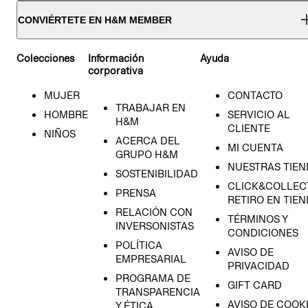
CONVIÉRTETE EN H&M MEMBER
Colecciones
Información
Ayuda
corporativa
MUJER
CONTACTO
TRABAJAR EN
HOMBRE
SERVICIO AL
H&M
CLIENTE
NIÑOS
ACERCA DEL
MI CUENTA
GRUPO H&M
NUESTRAS TIEN
SOSTENIBILIDAD
CLICK&COLLECT
PRENSA
RETIRO EN TIE
RELACIÓN CON
TÉRMINOS Y
INVERSONISTAS
CONDICIONES
POLÍTICA
AVISO DE
EMPRESARIAL
PRIVACIDAD
PROGRAMA DE
GIFT CARD
TRANSPARENCIA
AVISO DE COOK
Y ÉTICA