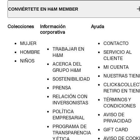
CONVIÉRTETE EN H&M MEMBER
Colecciones
Información
Ayuda
corporativa
MUJER
CONTACTO
TRABAJAR EN
HOMBRE
SERVICIO AL
H&M
CLIENTE
NIÑOS
ACERCA DEL
MI CUENTA
GRUPO H&M
NUESTRAS TIEN
SOSTENIBILIDAD
CLICK&COLLECT
PRENSA
RETIRO EN TIE
RELACIÓN CON
TÉRMINOS Y
INVERSONISTAS
CONDICIONES
POLÍTICA
AVISO DE
EMPRESARIAL
PRIVACIDAD
PROGRAMA DE
GIFT CARD
TRANSPARENCIA
AVISO DE COOK
Y ÉTICA