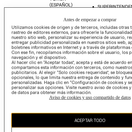
(ESPAÑOL)
SUPERINTENDE
DE INDUSTRIA Y
PROGRAMA DE
COMERCIO - SI
TRANSPARENCIA
Antes de empezar a comprar
Y ÉTICA (INGLÉS)
PETICIONES
Utilizamos cookies de origen y de terceros, incluidas otras 
rastreo de editores externos, para ofrecerle la funcionalid
QUEJAS Y
nuestro sitio web, personalizar su experiencia de usuario, rea
RECLAMOS
entregar publicidad personalizada en nuestros sitios web, a
boletines informativos en Internet y a través de plataformas 
Con ese fin, recopilamos información sobre el usuario, los 
navegación y el dispositivo.
Al hacer clic en “Aceptar todas”, acepta y está de acuerdo e
compartamos esta información con terceros, como nuestros
publicitarios. Al elegir “Solo cookies requeridas”, se bloque
opcionales, lo que limita nuestra entrega de contenido y fu
Colombia ($)
personalizadas. Haga clic en “Configuración de cookies y se
personalizar sus opciones. Visite nuestro aviso de cookies 
CAMBIAR REGIÓN
de datos para obtener más información.
Aviso de cookies y uso compartido de datos
El contenido de esta página web está protegido por copyright y es
ACEPTAR TODO
propiedad de H&M Hennes & Mauritz AB.