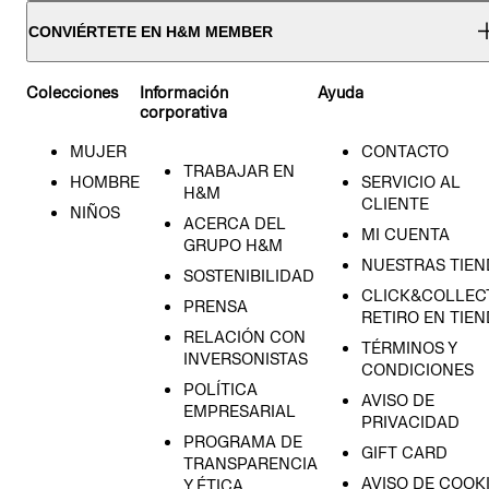
CONVIÉRTETE EN H&M MEMBER
Colecciones
Información
Ayuda
corporativa
MUJER
CONTACTO
TRABAJAR EN
HOMBRE
SERVICIO AL
H&M
CLIENTE
NIÑOS
ACERCA DEL
MI CUENTA
GRUPO H&M
NUESTRAS TIEN
SOSTENIBILIDAD
CLICK&COLLECT
PRENSA
RETIRO EN TIE
RELACIÓN CON
TÉRMINOS Y
INVERSONISTAS
CONDICIONES
POLÍTICA
AVISO DE
EMPRESARIAL
PRIVACIDAD
PROGRAMA DE
GIFT CARD
TRANSPARENCIA
AVISO DE COOK
Y ÉTICA