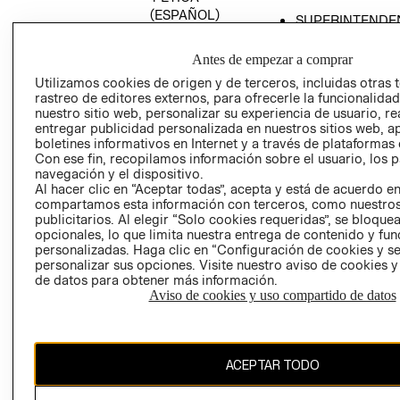
(ESPAÑOL)
SUPERINTENDE
DE INDUSTRIA Y
PROGRAMA DE
COMERCIO - SI
TRANSPARENCIA
Antes de empezar a comprar
Y ÉTICA (INGLÉS)
PETICIONES
Utilizamos cookies de origen y de terceros, incluidas otras 
rastreo de editores externos, para ofrecerle la funcionalid
QUEJAS Y
nuestro sitio web, personalizar su experiencia de usuario, rea
RECLAMOS
entregar publicidad personalizada en nuestros sitios web, a
boletines informativos en Internet y a través de plataformas 
Con ese fin, recopilamos información sobre el usuario, los 
navegación y el dispositivo.
Al hacer clic en “Aceptar todas”, acepta y está de acuerdo e
compartamos esta información con terceros, como nuestros
publicitarios. Al elegir “Solo cookies requeridas”, se bloque
opcionales, lo que limita nuestra entrega de contenido y fu
Colombia ($)
personalizadas. Haga clic en “Configuración de cookies y se
personalizar sus opciones. Visite nuestro aviso de cookies 
CAMBIAR REGIÓN
de datos para obtener más información.
Aviso de cookies y uso compartido de datos
El contenido de esta página web está protegido por copyright y es
ACEPTAR TODO
propiedad de H&M Hennes & Mauritz AB.