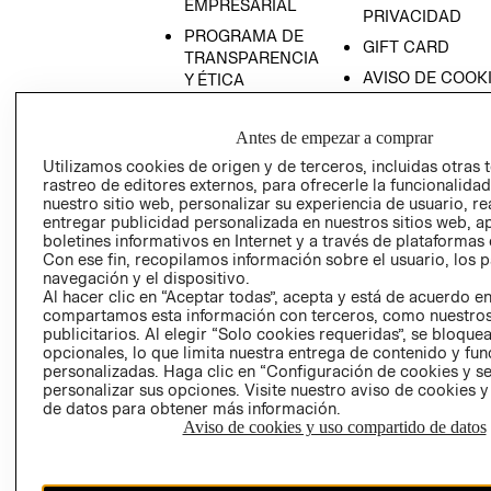
EMPRESARIAL
PRIVACIDAD
PROGRAMA DE
GIFT CARD
TRANSPARENCIA
AVISO DE COOK
Y ÉTICA
(ESPAÑOL)
SUPERINTENDE
DE INDUSTRIA Y
PROGRAMA DE
Antes de empezar a comprar
COMERCIO - SI
TRANSPARENCIA
Utilizamos cookies de origen y de terceros, incluidas otras 
Y ÉTICA (INGLÉS)
PETICIONES
rastreo de editores externos, para ofrecerle la funcionalid
nuestro sitio web, personalizar su experiencia de usuario, rea
QUEJAS Y
entregar publicidad personalizada en nuestros sitios web, a
RECLAMOS
boletines informativos en Internet y a través de plataformas 
Con ese fin, recopilamos información sobre el usuario, los 
navegación y el dispositivo.
Al hacer clic en “Aceptar todas”, acepta y está de acuerdo e
compartamos esta información con terceros, como nuestros
publicitarios. Al elegir “Solo cookies requeridas”, se bloque
opcionales, lo que limita nuestra entrega de contenido y fu
personalizadas. Haga clic en “Configuración de cookies y se
Colombia ($)
personalizar sus opciones. Visite nuestro aviso de cookies 
de datos para obtener más información.
CAMBIAR REGIÓN
Aviso de cookies y uso compartido de datos