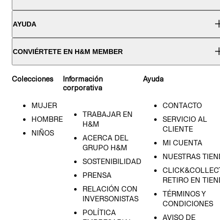
AYUDA
CONVIÉRTETE EN H&M MEMBER
Colecciones
Información
Ayuda
corporativa
MUJER
CONTACTO
TRABAJAR EN
HOMBRE
SERVICIO AL
H&M
CLIENTE
NIÑOS
ACERCA DEL
MI CUENTA
GRUPO H&M
NUESTRAS TIEN
SOSTENIBILIDAD
CLICK&COLLECT
PRENSA
RETIRO EN TIE
RELACIÓN CON
TÉRMINOS Y
INVERSONISTAS
CONDICIONES
POLÍTICA
AVISO DE