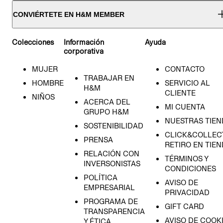
CONVIÉRTETE EN H&M MEMBER
Colecciones
Información
Ayuda
corporativa
MUJER
CONTACTO
TRABAJAR EN
HOMBRE
SERVICIO AL
H&M
CLIENTE
NIÑOS
ACERCA DEL
MI CUENTA
GRUPO H&M
NUESTRAS TIEN
SOSTENIBILIDAD
CLICK&COLLECT
PRENSA
RETIRO EN TIE
RELACIÓN CON
TÉRMINOS Y
INVERSONISTAS
CONDICIONES
POLÍTICA
AVISO DE
EMPRESARIAL
PRIVACIDAD
PROGRAMA DE
GIFT CARD
TRANSPARENCIA
AVISO DE COOK
Y ÉTICA