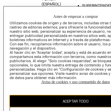
(ESPAÑOL)
SUPERINTENDE
DE INDUSTRIA Y
PROGRAMA DE
COMERCIO - SI
TRANSPARENCIA
Antes de empezar a comprar
Y ÉTICA (INGLÉS)
PETICIONES
Utilizamos cookies de origen y de terceros, incluidas otras 
rastreo de editores externos, para ofrecerle la funcionalid
QUEJAS Y
nuestro sitio web, personalizar su experiencia de usuario, rea
RECLAMOS
entregar publicidad personalizada en nuestros sitios web, a
boletines informativos en Internet y a través de plataformas 
Con ese fin, recopilamos información sobre el usuario, los 
navegación y el dispositivo.
Al hacer clic en “Aceptar todas”, acepta y está de acuerdo e
compartamos esta información con terceros, como nuestros
publicitarios. Al elegir “Solo cookies requeridas”, se bloque
opcionales, lo que limita nuestra entrega de contenido y fu
Colombia ($)
personalizadas. Haga clic en “Configuración de cookies y se
personalizar sus opciones. Visite nuestro aviso de cookies 
CAMBIAR REGIÓN
de datos para obtener más información.
Aviso de cookies y uso compartido de datos
El contenido de esta página web está protegido por copyright y es
ACEPTAR TODO
propiedad de H&M Hennes & Mauritz AB.