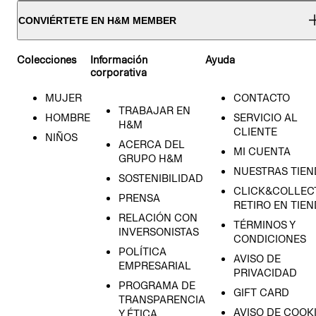
CONVIÉRTETE EN H&M MEMBER
Colecciones
Información
Ayuda
corporativa
MUJER
CONTACTO
TRABAJAR EN
HOMBRE
SERVICIO AL
H&M
CLIENTE
NIÑOS
ACERCA DEL
MI CUENTA
GRUPO H&M
NUESTRAS TIEN
SOSTENIBILIDAD
CLICK&COLLECT
PRENSA
RETIRO EN TIE
RELACIÓN CON
TÉRMINOS Y
INVERSONISTAS
CONDICIONES
POLÍTICA
AVISO DE
EMPRESARIAL
PRIVACIDAD
PROGRAMA DE
GIFT CARD
TRANSPARENCIA
AVISO DE COOK
Y ÉTICA