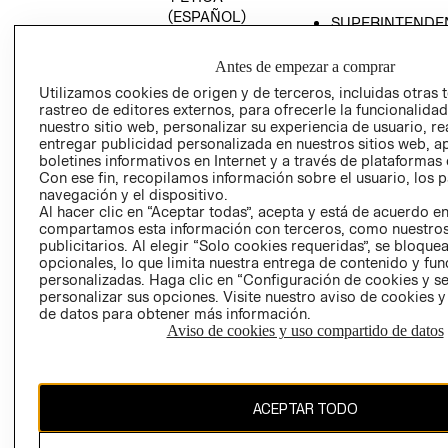
(ESPAÑOL)
SUPERINTENDE
DE INDUSTRIA Y
PROGRAMA DE
COMERCIO - SI
TRANSPARENCIA
Antes de empezar a comprar
Y ÉTICA (INGLÉS)
PETICIONES
Utilizamos cookies de origen y de terceros, incluidas otras 
rastreo de editores externos, para ofrecerle la funcionalid
QUEJAS Y
nuestro sitio web, personalizar su experiencia de usuario, rea
RECLAMOS
entregar publicidad personalizada en nuestros sitios web, a
boletines informativos en Internet y a través de plataformas 
Con ese fin, recopilamos información sobre el usuario, los 
navegación y el dispositivo.
Al hacer clic en “Aceptar todas”, acepta y está de acuerdo e
compartamos esta información con terceros, como nuestros
publicitarios. Al elegir “Solo cookies requeridas”, se bloque
opcionales, lo que limita nuestra entrega de contenido y fu
Colombia ($)
personalizadas. Haga clic en “Configuración de cookies y se
personalizar sus opciones. Visite nuestro aviso de cookies 
CAMBIAR REGIÓN
de datos para obtener más información.
Aviso de cookies y uso compartido de datos
El contenido de esta página web está protegido por copyright y es
ACEPTAR TODO
propiedad de H&M Hennes & Mauritz AB.