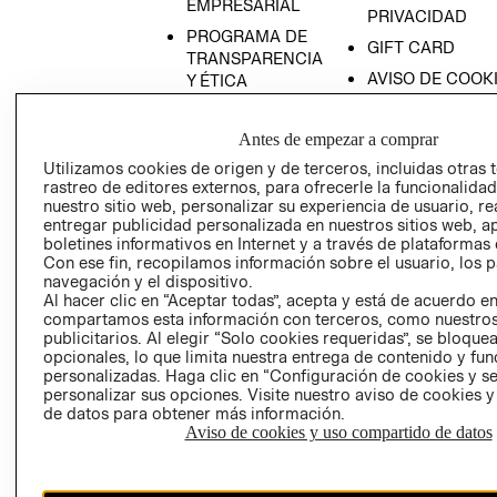
EMPRESARIAL
PRIVACIDAD
PROGRAMA DE
GIFT CARD
TRANSPARENCIA
AVISO DE COOK
Y ÉTICA
(ESPAÑOL)
SUPERINTENDE
DE INDUSTRIA Y
PROGRAMA DE
Antes de empezar a comprar
COMERCIO - SI
TRANSPARENCIA
Utilizamos cookies de origen y de terceros, incluidas otras 
Y ÉTICA (INGLÉS)
PETICIONES
rastreo de editores externos, para ofrecerle la funcionalid
nuestro sitio web, personalizar su experiencia de usuario, rea
QUEJAS Y
entregar publicidad personalizada en nuestros sitios web, a
RECLAMOS
boletines informativos en Internet y a través de plataformas 
Con ese fin, recopilamos información sobre el usuario, los 
navegación y el dispositivo.
Al hacer clic en “Aceptar todas”, acepta y está de acuerdo e
compartamos esta información con terceros, como nuestros
publicitarios. Al elegir “Solo cookies requeridas”, se bloque
opcionales, lo que limita nuestra entrega de contenido y fu
personalizadas. Haga clic en “Configuración de cookies y se
Colombia ($)
personalizar sus opciones. Visite nuestro aviso de cookies 
de datos para obtener más información.
CAMBIAR REGIÓN
Aviso de cookies y uso compartido de datos