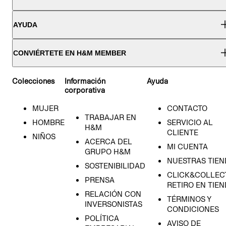
AYUDA
CONVIÉRTETE EN H&M MEMBER
Colecciones
Información
Ayuda
corporativa
MUJER
CONTACTO
TRABAJAR EN
HOMBRE
SERVICIO AL
H&M
CLIENTE
NIÑOS
ACERCA DEL
MI CUENTA
GRUPO H&M
NUESTRAS TIEN
SOSTENIBILIDAD
CLICK&COLLECT
PRENSA
RETIRO EN TIE
RELACIÓN CON
TÉRMINOS Y
INVERSONISTAS
CONDICIONES
POLÍTICA
AVISO DE