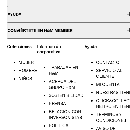
AYUDA
CONVIÉRTETE EN H&M MEMBER
Colecciones
Información
Ayuda
corporativa
MUJER
CONTACTO
TRABAJAR EN
HOMBRE
SERVICIO AL
H&M
CLIENTE
NIÑOS
ACERCA DEL
MI CUENTA
GRUPO H&M
NUESTRAS TIEN
SOSTENIBILIDAD
CLICK&COLLECT
PRENSA
RETIRO EN TIE
RELACIÓN CON
TÉRMINOS Y
INVERSONISTAS
CONDICIONES
POLÍTICA
AVISO DE