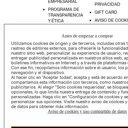
EMPRESARIAL
PRIVACIDAD
PROGRAMA DE
GIFT CARD
TRANSPARENCIA
AVISO DE COOK
Y ÉTICA
(ESPAÑOL)
SUPERINTENDE
DE INDUSTRIA Y
PROGRAMA DE
Antes de empezar a comprar
COMERCIO - SI
TRANSPARENCIA
Utilizamos cookies de origen y de terceros, incluidas otras 
Y ÉTICA (INGLÉS)
PETICIONES
rastreo de editores externos, para ofrecerle la funcionalid
nuestro sitio web, personalizar su experiencia de usuario, rea
QUEJAS Y
entregar publicidad personalizada en nuestros sitios web, a
RECLAMOS
boletines informativos en Internet y a través de plataformas 
Con ese fin, recopilamos información sobre el usuario, los 
navegación y el dispositivo.
Al hacer clic en “Aceptar todas”, acepta y está de acuerdo e
compartamos esta información con terceros, como nuestros
publicitarios. Al elegir “Solo cookies requeridas”, se bloque
opcionales, lo que limita nuestra entrega de contenido y fu
personalizadas. Haga clic en “Configuración de cookies y se
Colombia ($)
personalizar sus opciones. Visite nuestro aviso de cookies 
de datos para obtener más información.
CAMBIAR REGIÓN
Aviso de cookies y uso compartido de datos