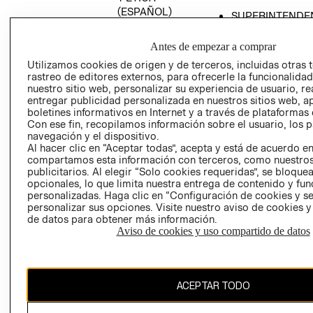
(ESPAÑOL)
SUPERINTENDE
DE INDUSTRIA Y
PROGRAMA DE
COMERCIO - SI
TRANSPARENCIA
Antes de empezar a comprar
Y ÉTICA (INGLÉS)
PETICIONES
Utilizamos cookies de origen y de terceros, incluidas otras 
rastreo de editores externos, para ofrecerle la funcionalid
QUEJAS Y
nuestro sitio web, personalizar su experiencia de usuario, rea
RECLAMOS
entregar publicidad personalizada en nuestros sitios web, a
boletines informativos en Internet y a través de plataformas 
Con ese fin, recopilamos información sobre el usuario, los 
navegación y el dispositivo.
Al hacer clic en “Aceptar todas”, acepta y está de acuerdo e
compartamos esta información con terceros, como nuestros
publicitarios. Al elegir “Solo cookies requeridas”, se bloque
opcionales, lo que limita nuestra entrega de contenido y fu
Colombia ($)
personalizadas. Haga clic en “Configuración de cookies y se
personalizar sus opciones. Visite nuestro aviso de cookies 
CAMBIAR REGIÓN
de datos para obtener más información.
Aviso de cookies y uso compartido de datos
El contenido de esta página web está protegido por copyright y es
ACEPTAR TODO
propiedad de H&M Hennes & Mauritz AB.