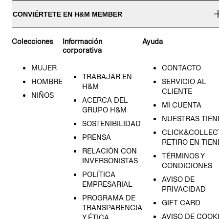
CONVIÉRTETE EN H&M MEMBER
Colecciones
Información
Ayuda
corporativa
MUJER
CONTACTO
TRABAJAR EN
HOMBRE
SERVICIO AL
H&M
CLIENTE
NIÑOS
ACERCA DEL
MI CUENTA
GRUPO H&M
NUESTRAS TIEN
SOSTENIBILIDAD
CLICK&COLLECT
PRENSA
RETIRO EN TIE
RELACIÓN CON
TÉRMINOS Y
INVERSONISTAS
CONDICIONES
POLÍTICA
AVISO DE
EMPRESARIAL
PRIVACIDAD
PROGRAMA DE
GIFT CARD
TRANSPARENCIA
AVISO DE COOK
Y ÉTICA