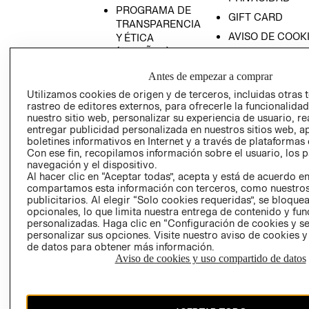
PROGRAMA DE
GIFT CARD
TRANSPARENCIA
AVISO DE COOK
Y ÉTICA
(ESPAÑOL)
SUPERINTENDE
DE INDUSTRIA Y
PROGRAMA DE
Antes de empezar a comprar
COMERCIO - SI
TRANSPARENCIA
Utilizamos cookies de origen y de terceros, incluidas otras 
Y ÉTICA (INGLÉS)
PETICIONES
rastreo de editores externos, para ofrecerle la funcionalid
QUEJAS Y
nuestro sitio web, personalizar su experiencia de usuario, rea
entregar publicidad personalizada en nuestros sitios web, a
RECLAMOS
boletines informativos en Internet y a través de plataformas 
Con ese fin, recopilamos información sobre el usuario, los 
navegación y el dispositivo.
Al hacer clic en “Aceptar todas”, acepta y está de acuerdo e
compartamos esta información con terceros, como nuestros
publicitarios. Al elegir “Solo cookies requeridas”, se bloque
opcionales, lo que limita nuestra entrega de contenido y fu
personalizadas. Haga clic en “Configuración de cookies y se
Colombia ($)
personalizar sus opciones. Visite nuestro aviso de cookies 
de datos para obtener más información.
CAMBIAR REGIÓN
Aviso de cookies y uso compartido de datos