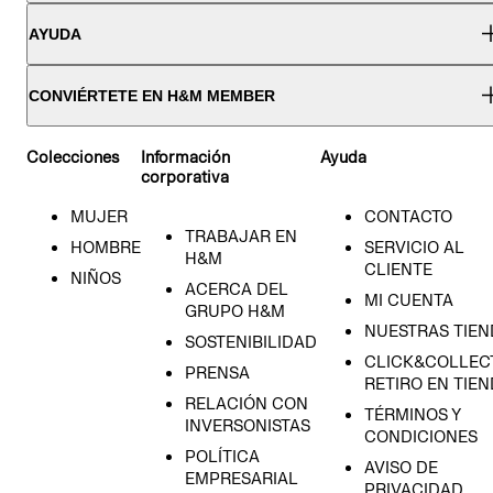
AYUDA
CONVIÉRTETE EN H&M MEMBER
Colecciones
Información
Ayuda
corporativa
MUJER
CONTACTO
TRABAJAR EN
HOMBRE
SERVICIO AL
H&M
CLIENTE
NIÑOS
ACERCA DEL
MI CUENTA
GRUPO H&M
NUESTRAS TIEN
SOSTENIBILIDAD
CLICK&COLLECT
PRENSA
RETIRO EN TIE
RELACIÓN CON
TÉRMINOS Y
INVERSONISTAS
CONDICIONES
POLÍTICA
AVISO DE
EMPRESARIAL
PRIVACIDAD