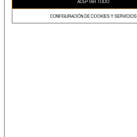
ACEPTAR TODO
El contenido de esta página web está protegido por copyright y es
propiedad de H&M Hennes & Mauritz AB.
CONFIGURACIÓN DE COOKIES Y SERVICIOS