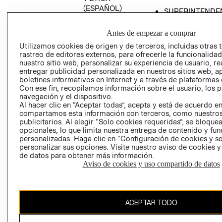
(ESPAÑOL)
SUPERINTENDE
DE INDUSTRIA Y
PROGRAMA DE
COMERCIO - SI
TRANSPARENCIA
Antes de empezar a comprar
Y ÉTICA (INGLÉS)
PETICIONES
Utilizamos cookies de origen y de terceros, incluidas otras 
rastreo de editores externos, para ofrecerle la funcionalid
QUEJAS Y
nuestro sitio web, personalizar su experiencia de usuario, rea
RECLAMOS
entregar publicidad personalizada en nuestros sitios web, a
boletines informativos en Internet y a través de plataformas 
Con ese fin, recopilamos información sobre el usuario, los 
navegación y el dispositivo.
Al hacer clic en “Aceptar todas”, acepta y está de acuerdo e
compartamos esta información con terceros, como nuestros
publicitarios. Al elegir “Solo cookies requeridas”, se bloque
opcionales, lo que limita nuestra entrega de contenido y fu
Colombia ($)
personalizadas. Haga clic en “Configuración de cookies y se
personalizar sus opciones. Visite nuestro aviso de cookies 
CAMBIAR REGIÓN
de datos para obtener más información.
Aviso de cookies y uso compartido de datos
El contenido de esta página web está protegido por copyright y es
ACEPTAR TODO
propiedad de H&M Hennes & Mauritz AB.