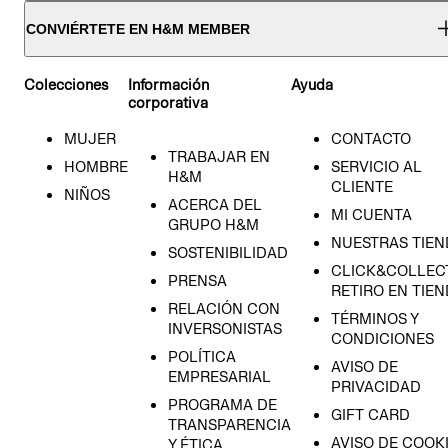
CONVIÉRTETE EN H&M MEMBER
Colecciones
Información
Ayuda
corporativa
MUJER
CONTACTO
TRABAJAR EN
HOMBRE
SERVICIO AL
H&M
CLIENTE
NIÑOS
ACERCA DEL
MI CUENTA
GRUPO H&M
NUESTRAS TIEN
SOSTENIBILIDAD
CLICK&COLLECT
PRENSA
RETIRO EN TIE
RELACIÓN CON
TÉRMINOS Y
INVERSONISTAS
CONDICIONES
POLÍTICA
AVISO DE
EMPRESARIAL
PRIVACIDAD
PROGRAMA DE
GIFT CARD
TRANSPARENCIA
AVISO DE COOK
Y ÉTICA