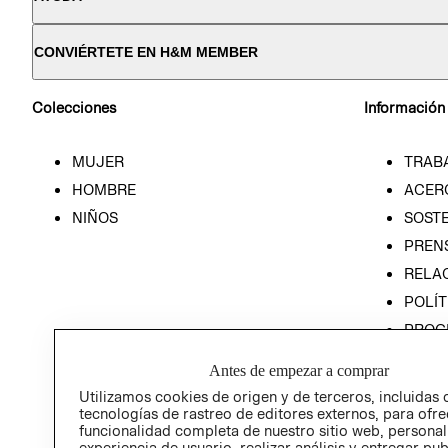
CONVIÉRTETE EN H&M MEMBER
Colecciones
Información
MUJER
TRAB
HOMBRE
ACER
NIÑOS
SOSTE
PREN
RELA
POLÍT
PROG
ÉTICA
Antes de empezar a comprar
PROG
Utilizamos cookies de origen y de terceros, incluidas 
ÉTICA
tecnologías de rastreo de editores externos, para ofre
funcionalidad completa de nuestro sitio web, personal
experiencia de usuario, realizar análisis y entregar pu