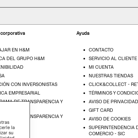
 corporativa
Ayuda
AJAR EN H&M
CONTACTO
CA DEL GRUPO H&M
SERVICIO AL CLIENTE
NIBILIDAD
MI CUENTA
SA
NUESTRAS TIENDAS
CIÓN CON INVERSONISTAS
CLICK&COLLECT - RE
ICA EMPRESARIAL
TÉRMINOS Y CONDICI
RAMA DE TRANSPARENCIA Y
AVISO DE PRIVACIDA
 (ESPAÑOL)
GIFT CARD
RAMA DE TRANSPARENCIA Y
AVISO DE COOKIES
otras
 (INGLÉS)
SUPERINTENDENCIA D
cerle la
izar su
COMERCIO - SIC
blicidad