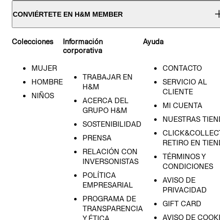
CONVIÉRTETE EN H&M MEMBER
Colecciones
Información
Ayuda
corporativa
MUJER
CONTACTO
TRABAJAR EN
HOMBRE
SERVICIO AL
H&M
CLIENTE
NIÑOS
ACERCA DEL
MI CUENTA
GRUPO H&M
NUESTRAS TIEN
SOSTENIBILIDAD
CLICK&COLLECT
PRENSA
RETIRO EN TIE
RELACIÓN CON
TÉRMINOS Y
INVERSONISTAS
CONDICIONES
POLÍTICA
AVISO DE
EMPRESARIAL
PRIVACIDAD
PROGRAMA DE
GIFT CARD
TRANSPARENCIA
AVISO DE COOK
Y ÉTICA