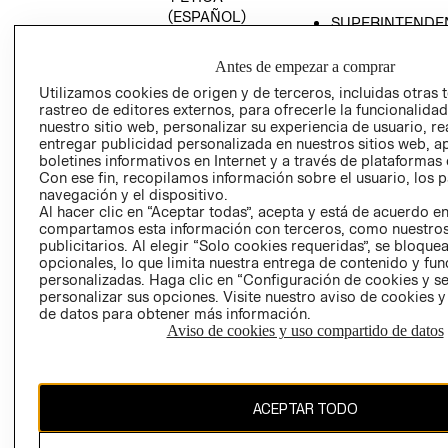
(ESPAÑOL)
SUPERINTENDE
DE INDUSTRIA Y
PROGRAMA DE
COMERCIO - SI
TRANSPARENCIA
Antes de empezar a comprar
Y ÉTICA (INGLÉS)
PETICIONES
Utilizamos cookies de origen y de terceros, incluidas otras 
rastreo de editores externos, para ofrecerle la funcionalid
QUEJAS Y
nuestro sitio web, personalizar su experiencia de usuario, rea
RECLAMOS
entregar publicidad personalizada en nuestros sitios web, a
boletines informativos en Internet y a través de plataformas 
Con ese fin, recopilamos información sobre el usuario, los 
navegación y el dispositivo.
Al hacer clic en “Aceptar todas”, acepta y está de acuerdo e
compartamos esta información con terceros, como nuestros
publicitarios. Al elegir “Solo cookies requeridas”, se bloque
opcionales, lo que limita nuestra entrega de contenido y fu
Colombia ($)
personalizadas. Haga clic en “Configuración de cookies y se
personalizar sus opciones. Visite nuestro aviso de cookies 
CAMBIAR REGIÓN
de datos para obtener más información.
Aviso de cookies y uso compartido de datos
El contenido de esta página web está protegido por copyright y es
ACEPTAR TODO
propiedad de H&M Hennes & Mauritz AB.