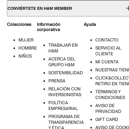
CONVIÉRTETE EN H&M MEMBER
Colecciones
Información
Ayuda
corporativa
MUJER
CONTACTO
TRABAJAR EN
HOMBRE
SERVICIO AL
H&M
CLIENTE
NIÑOS
ACERCA DEL
MI CUENTA
GRUPO H&M
NUESTRAS TIEN
SOSTENIBILIDAD
CLICK&COLLECT
PRENSA
RETIRO EN TIE
RELACIÓN CON
TÉRMINOS Y
INVERSONISTAS
CONDICIONES
POLÍTICA
AVISO DE
EMPRESARIAL
PRIVACIDAD
PROGRAMA DE
GIFT CARD
TRANSPARENCIA
AVISO DE COOK
Y ÉTICA