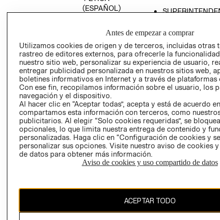
(ESPAÑOL)
SUPERINTENDE
DE INDUSTRIA Y
PROGRAMA DE
COMERCIO - SI
TRANSPARENCIA
Antes de empezar a comprar
Y ÉTICA (INGLÉS)
PETICIONES
Utilizamos cookies de origen y de terceros, incluidas otras 
rastreo de editores externos, para ofrecerle la funcionalid
QUEJAS Y
nuestro sitio web, personalizar su experiencia de usuario, rea
RECLAMOS
entregar publicidad personalizada en nuestros sitios web, a
boletines informativos en Internet y a través de plataformas 
Con ese fin, recopilamos información sobre el usuario, los 
navegación y el dispositivo.
Al hacer clic en “Aceptar todas”, acepta y está de acuerdo e
compartamos esta información con terceros, como nuestros
publicitarios. Al elegir “Solo cookies requeridas”, se bloque
opcionales, lo que limita nuestra entrega de contenido y fu
Colombia ($)
personalizadas. Haga clic en “Configuración de cookies y se
personalizar sus opciones. Visite nuestro aviso de cookies 
CAMBIAR REGIÓN
de datos para obtener más información.
Aviso de cookies y uso compartido de datos
El contenido de esta página web está protegido por copyright y es
ACEPTAR TODO
propiedad de H&M Hennes & Mauritz AB.