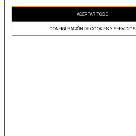
ACEPTAR TODO
El contenido de esta página web está protegido por copyright y es
propiedad de H&M Hennes & Mauritz AB.
CONFIGURACIÓN DE COOKIES Y SERVICIOS