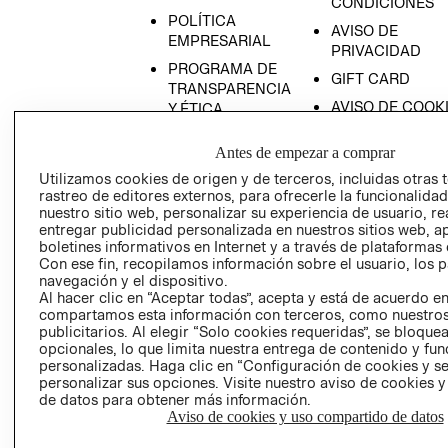
CONDICIONES
POLÍTICA
AVISO DE
EMPRESARIAL
PRIVACIDAD
PROGRAMA DE
GIFT CARD
TRANSPARENCIA
AVISO DE COOK
Y ÉTICA
(ESPAÑOL)
SUPERINTENDE
Antes de empezar a comprar
DE INDUSTRIA Y
PROGRAMA DE
COMERCIO - SI
TRANSPARENCIA
Utilizamos cookies de origen y de terceros, incluidas otras 
rastreo de editores externos, para ofrecerle la funcionalid
Y ÉTICA (INGLÉS)
PETICIONES
nuestro sitio web, personalizar su experiencia de usuario, rea
QUEJAS Y
entregar publicidad personalizada en nuestros sitios web, a
RECLAMOS
boletines informativos en Internet y a través de plataformas 
Con ese fin, recopilamos información sobre el usuario, los 
navegación y el dispositivo.
Al hacer clic en “Aceptar todas”, acepta y está de acuerdo e
compartamos esta información con terceros, como nuestros
publicitarios. Al elegir “Solo cookies requeridas”, se bloque
opcionales, lo que limita nuestra entrega de contenido y fu
personalizadas. Haga clic en “Configuración de cookies y se
Colombia ($)
personalizar sus opciones. Visite nuestro aviso de cookies 
de datos para obtener más información.
Aviso de cookies y uso compartido de datos
CAMBIAR REGIÓN