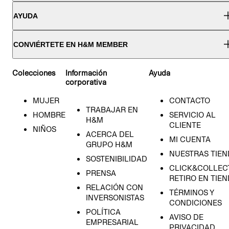
AYUDA
CONVIÉRTETE EN H&M MEMBER
Colecciones
Información
Ayuda
corporativa
MUJER
CONTACTO
TRABAJAR EN
HOMBRE
SERVICIO AL
H&M
CLIENTE
NIÑOS
ACERCA DEL
MI CUENTA
GRUPO H&M
NUESTRAS TIEN
SOSTENIBILIDAD
CLICK&COLLECT
PRENSA
RETIRO EN TIE
RELACIÓN CON
TÉRMINOS Y
INVERSONISTAS
CONDICIONES
POLÍTICA
AVISO DE
EMPRESARIAL
PRIVACIDAD