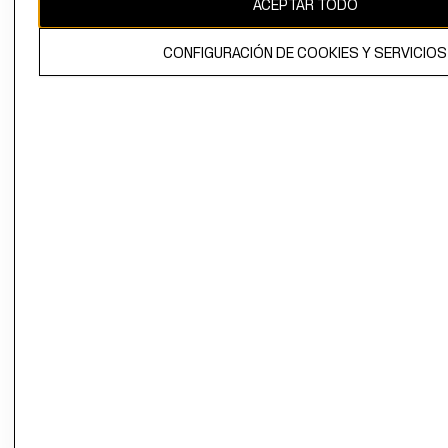
ACEPTAR TODO
El contenido de esta página web está protegido por copyright y es
propiedad de H&M Hennes & Mauritz AB.
CONFIGURACIÓN DE COOKIES Y SERVICIOS