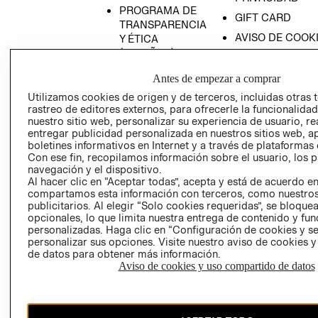
PROGRAMA DE
GIFT CARD
TRANSPARENCIA
AVISO DE COOK
Y ÉTICA
(ESPAÑOL)
SUPERINTENDE
DE INDUSTRIA Y
PROGRAMA DE
Antes de empezar a comprar
COMERCIO - SI
TRANSPARENCIA
Utilizamos cookies de origen y de terceros, incluidas otras 
Y ÉTICA (INGLÉS)
PETICIONES
rastreo de editores externos, para ofrecerle la funcionalid
QUEJAS Y
nuestro sitio web, personalizar su experiencia de usuario, rea
entregar publicidad personalizada en nuestros sitios web, a
RECLAMOS
boletines informativos en Internet y a través de plataformas 
Con ese fin, recopilamos información sobre el usuario, los 
navegación y el dispositivo.
Al hacer clic en “Aceptar todas”, acepta y está de acuerdo e
compartamos esta información con terceros, como nuestros
publicitarios. Al elegir “Solo cookies requeridas”, se bloque
opcionales, lo que limita nuestra entrega de contenido y fu
personalizadas. Haga clic en “Configuración de cookies y se
Colombia ($)
personalizar sus opciones. Visite nuestro aviso de cookies 
de datos para obtener más información.
CAMBIAR REGIÓN
Aviso de cookies y uso compartido de datos