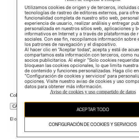
PROG
Utilizamos cookies de origen y de terceros, incluidas 
ÉTICA
tecnologías de rastreo de editores externos, para ofre
funcionalidad completa de nuestro sitio web, personal
experiencia de usuario, realizar análisis y entregar pu
personalizada en nuestros sitios web, aplicaciones y b
informativos en Internet y a través de plataformas de 
sociales. Con ese fin, recopilamos información sobre e
los patrones de navegación y el dispositivo.
Al hacer clic en “Aceptar todas”, acepta y está de acu
compartamos esta información con terceros, como nu
socios publicitarios. Al elegir “Solo cookies requeridas
bloquean las cookies opcionales, lo que limita nuestra
de contenido y funciones personalizadas. Haga clic en
“Configuración de cookies y servicios” para personali
opciones. Visite nuestro aviso de cookies y uso comp
datos para obtener más información.
Aviso de cookies y uso compartido de datos
Colombia ($)
CAMBIAR REGIÓN
ACEPTAR TODO
El contenido de esta página web está protegido por copyright y es pr
CONFIGURACIÓN DE COOKIES Y SERVICIOS