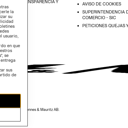
RAMA DE TRANSPARENCIA Y
AVISO DE COOKIES
otras
 (INGLÉS)
cerle la
SUPERINTENDENCIA D
izar su
COMERCIO - SIC
blicidad
PETICIONES QUEJAS 
oletines
redes
l usuario,
erdo en que
estros
”, se
 entrega
zar sus
artido de
opiedad de H&M Hennes & Mauritz AB.