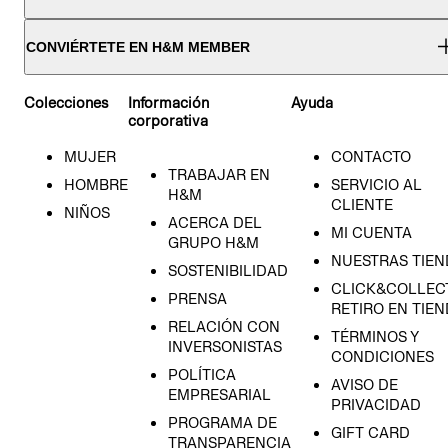
CONVIÉRTETE EN H&M MEMBER
Colecciones
Información
Ayuda
corporativa
MUJER
CONTACTO
TRABAJAR EN
HOMBRE
SERVICIO AL
H&M
CLIENTE
NIÑOS
ACERCA DEL
MI CUENTA
GRUPO H&M
NUESTRAS TIEN
SOSTENIBILIDAD
CLICK&COLLECT
PRENSA
RETIRO EN TIE
RELACIÓN CON
TÉRMINOS Y
INVERSONISTAS
CONDICIONES
POLÍTICA
AVISO DE
EMPRESARIAL
PRIVACIDAD
PROGRAMA DE
GIFT CARD
TRANSPARENCIA