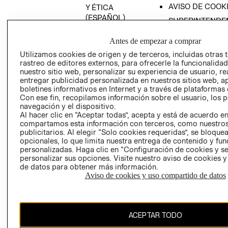
AVISO DE COOK
Y ÉTICA
(ESPAÑOL)
SUPERINTENDE
DE INDUSTRIA Y
PROGRAMA DE
COMERCIO - SI
Antes de empezar a comprar
TRANSPARENCIA
Y ÉTICA (INGLÉS)
Utilizamos cookies de origen y de terceros, incluidas otras 
PETICIONES
rastreo de editores externos, para ofrecerle la funcionalid
QUEJAS Y
nuestro sitio web, personalizar su experiencia de usuario, rea
RECLAMOS
entregar publicidad personalizada en nuestros sitios web, a
boletines informativos en Internet y a través de plataformas 
Con ese fin, recopilamos información sobre el usuario, los 
navegación y el dispositivo.
Al hacer clic en “Aceptar todas”, acepta y está de acuerdo e
compartamos esta información con terceros, como nuestros
publicitarios. Al elegir “Solo cookies requeridas”, se bloque
opcionales, lo que limita nuestra entrega de contenido y fu
Colombia ($)
personalizadas. Haga clic en “Configuración de cookies y se
personalizar sus opciones. Visite nuestro aviso de cookies 
CAMBIAR REGIÓN
de datos para obtener más información.
Aviso de cookies y uso compartido de datos
El contenido de esta página web está protegido por copyright y es
ACEPTAR TODO
propiedad de H&M Hennes & Mauritz AB.