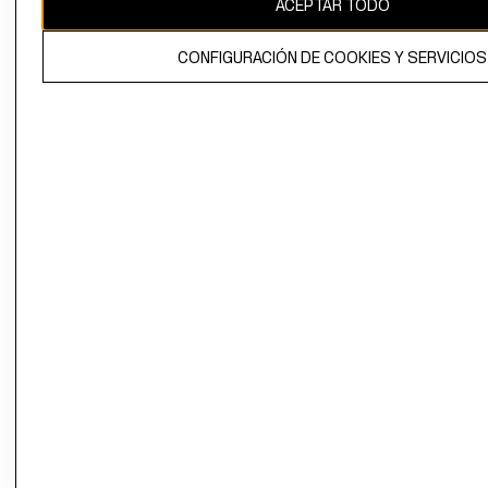
ACEPTAR TODO
El contenido de esta página web está protegido por copyright y es
propiedad de H&M Hennes & Mauritz AB.
CONFIGURACIÓN DE COOKIES Y SERVICIOS