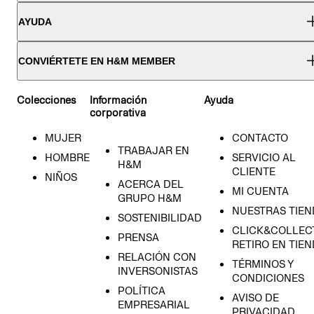
AYUDA
CONVIÉRTETE EN H&M MEMBER
Colecciones
Información
Ayuda
corporativa
MUJER
CONTACTO
TRABAJAR EN
HOMBRE
SERVICIO AL
H&M
CLIENTE
NIÑOS
ACERCA DEL
MI CUENTA
GRUPO H&M
NUESTRAS TIEN
SOSTENIBILIDAD
CLICK&COLLECT
PRENSA
RETIRO EN TIE
RELACIÓN CON
TÉRMINOS Y
INVERSONISTAS
CONDICIONES
POLÍTICA
AVISO DE
EMPRESARIAL
PRIVACIDAD