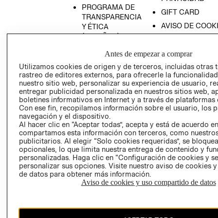
PROGRAMA DE
GIFT CARD
TRANSPARENCIA
AVISO DE COOK
Y ÉTICA
(ESPAÑOL)
SUPERINTENDE
DE INDUSTRIA Y
PROGRAMA DE
Antes de empezar a comprar
COMERCIO - SI
TRANSPARENCIA
Utilizamos cookies de origen y de terceros, incluidas otras 
Y ÉTICA (INGLÉS)
PETICIONES
rastreo de editores externos, para ofrecerle la funcionalid
QUEJAS Y
nuestro sitio web, personalizar su experiencia de usuario, rea
entregar publicidad personalizada en nuestros sitios web, a
RECLAMOS
boletines informativos en Internet y a través de plataformas 
Con ese fin, recopilamos información sobre el usuario, los 
navegación y el dispositivo.
Al hacer clic en “Aceptar todas”, acepta y está de acuerdo e
compartamos esta información con terceros, como nuestros
publicitarios. Al elegir “Solo cookies requeridas”, se bloque
opcionales, lo que limita nuestra entrega de contenido y fu
personalizadas. Haga clic en “Configuración de cookies y se
Colombia ($)
personalizar sus opciones. Visite nuestro aviso de cookies 
de datos para obtener más información.
CAMBIAR REGIÓN
Aviso de cookies y uso compartido de datos