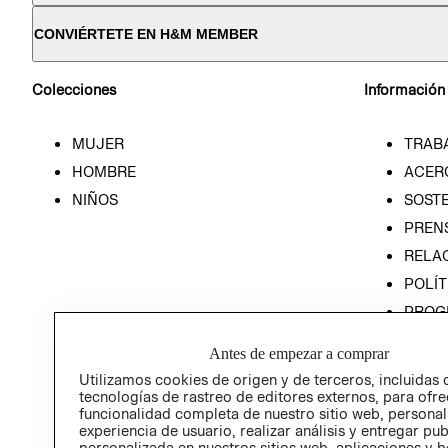
CONVIÉRTETE EN H&M MEMBER
Colecciones
Información
MUJER
TRAB
HOMBRE
ACER
NIÑOS
SOSTE
PREN
RELA
POLÍT
PROG
ÉTICA
Antes de empezar a comprar
PROG
Utilizamos cookies de origen y de terceros, incluidas 
ÉTICA
tecnologías de rastreo de editores externos, para ofre
funcionalidad completa de nuestro sitio web, personal
experiencia de usuario, realizar análisis y entregar pu
personalizada en nuestros sitios web, aplicaciones y b