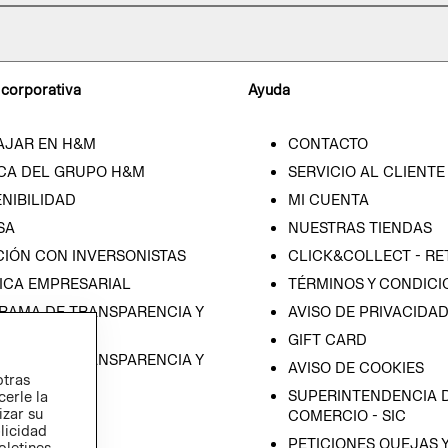
 corporativa
Ayuda
AJAR EN H&M
CONTACTO
CA DEL GRUPO H&M
SERVICIO AL CLIENTE
NIBILIDAD
MI CUENTA
SA
NUESTRAS TIENDAS
CIÓN CON INVERSONISTAS
CLICK&COLLECT - RE
ICA EMPRESARIAL
TÉRMINOS Y CONDICI
RAMA DE TRANSPARENCIA Y
AVISO DE PRIVACIDA
 (ESPAÑOL)
GIFT CARD
RAMA DE TRANSPARENCIA Y
AVISO DE COOKIES
otras
 (INGLÉS)
SUPERINTENDENCIA D
cerle la
izar su
COMERCIO - SIC
blicidad
PETICIONES QUEJAS 
oletines