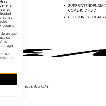
otras
 (INGLÉS)
cerle la
SUPERINTENDENCIA D
izar su
COMERCIO - SIC
blicidad
PETICIONES QUEJAS 
oletines
redes
l usuario,
erdo en que
estros
”, se
 entrega
zar sus
artido de
opiedad de H&M Hennes & Mauritz AB.