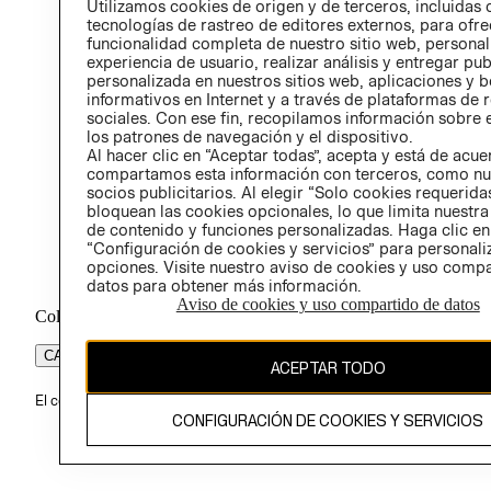
Utilizamos cookies de origen y de terceros, incluidas 
ÉTICA
tecnologías de rastreo de editores externos, para ofre
funcionalidad completa de nuestro sitio web, personal
experiencia de usuario, realizar análisis y entregar pu
personalizada en nuestros sitios web, aplicaciones y b
informativos en Internet y a través de plataformas de 
sociales. Con ese fin, recopilamos información sobre e
los patrones de navegación y el dispositivo.
Al hacer clic en “Aceptar todas”, acepta y está de acu
compartamos esta información con terceros, como nu
socios publicitarios. Al elegir “Solo cookies requeridas
bloquean las cookies opcionales, lo que limita nuestra
de contenido y funciones personalizadas. Haga clic en
“Configuración de cookies y servicios” para personali
opciones. Visite nuestro aviso de cookies y uso comp
datos para obtener más información.
Aviso de cookies y uso compartido de datos
Colombia ($)
CAMBIAR REGIÓN
ACEPTAR TODO
El contenido de esta página web está protegido por copyright y es pr
CONFIGURACIÓN DE COOKIES Y SERVICIOS