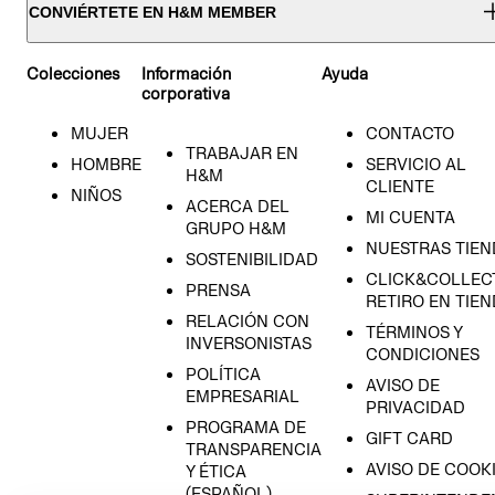
CONVIÉRTETE EN H&M MEMBER
Colecciones
Información
Ayuda
corporativa
MUJER
CONTACTO
TRABAJAR EN
HOMBRE
SERVICIO AL
H&M
CLIENTE
NIÑOS
ACERCA DEL
MI CUENTA
GRUPO H&M
NUESTRAS TIEN
SOSTENIBILIDAD
CLICK&COLLECT
PRENSA
RETIRO EN TIE
RELACIÓN CON
TÉRMINOS Y
INVERSONISTAS
CONDICIONES
POLÍTICA
AVISO DE
EMPRESARIAL
PRIVACIDAD
PROGRAMA DE
GIFT CARD
TRANSPARENCIA
AVISO DE COOK
Y ÉTICA
(ESPAÑOL)