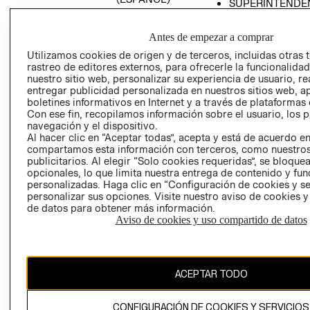
SUPERINTENDE
DE INDUSTRIA Y
PROGRAMA DE
COMERCIO - SI
TRANSPARENCIA
Antes de empezar a comprar
Y ÉTICA (INGLÉS)
PETICIONES
Utilizamos cookies de origen y de terceros, incluidas otras 
QUEJAS Y
rastreo de editores externos, para ofrecerle la funcionalid
RECLAMOS
nuestro sitio web, personalizar su experiencia de usuario, rea
entregar publicidad personalizada en nuestros sitios web, a
boletines informativos en Internet y a través de plataformas 
Con ese fin, recopilamos información sobre el usuario, los 
navegación y el dispositivo.
Al hacer clic en “Aceptar todas”, acepta y está de acuerdo e
compartamos esta información con terceros, como nuestros
publicitarios. Al elegir “Solo cookies requeridas”, se bloque
opcionales, lo que limita nuestra entrega de contenido y fu
Colombia ($)
personalizadas. Haga clic en “Configuración de cookies y se
personalizar sus opciones. Visite nuestro aviso de cookies 
CAMBIAR REGIÓN
de datos para obtener más información.
Aviso de cookies y uso compartido de datos
El contenido de esta página web está protegido por copyright y es
propiedad de H&M Hennes & Mauritz AB.
ACEPTAR TODO
CONFIGURACIÓN DE COOKIES Y SERVICIOS