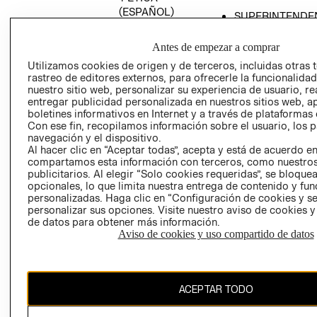
(ESPAÑOL)
SUPERINTENDE
DE INDUSTRIA Y
PROGRAMA DE
COMERCIO - SI
TRANSPARENCIA
Antes de empezar a comprar
Y ÉTICA (INGLÉS)
PETICIONES
Utilizamos cookies de origen y de terceros, incluidas otras 
rastreo de editores externos, para ofrecerle la funcionalid
QUEJAS Y
nuestro sitio web, personalizar su experiencia de usuario, rea
RECLAMOS
entregar publicidad personalizada en nuestros sitios web, a
boletines informativos en Internet y a través de plataformas 
Con ese fin, recopilamos información sobre el usuario, los 
navegación y el dispositivo.
Al hacer clic en “Aceptar todas”, acepta y está de acuerdo e
compartamos esta información con terceros, como nuestros
publicitarios. Al elegir “Solo cookies requeridas”, se bloque
opcionales, lo que limita nuestra entrega de contenido y fu
Colombia ($)
personalizadas. Haga clic en “Configuración de cookies y se
personalizar sus opciones. Visite nuestro aviso de cookies 
CAMBIAR REGIÓN
de datos para obtener más información.
Aviso de cookies y uso compartido de datos
El contenido de esta página web está protegido por copyright y es
ACEPTAR TODO
propiedad de H&M Hennes & Mauritz AB.