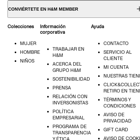
CONVIÉRTETE EN H&M MEMBER
Colecciones
Información
Ayuda
corporativa
MUJER
CONTACTO
TRABAJAR EN
HOMBRE
SERVICIO AL
H&M
CLIENTE
NIÑOS
ACERCA DEL
MI CUENTA
GRUPO H&M
NUESTRAS TIEN
SOSTENIBILIDAD
CLICK&COLLECT
PRENSA
RETIRO EN TIE
RELACIÓN CON
TÉRMINOS Y
INVERSONISTAS
CONDICIONES
POLÍTICA
AVISO DE
EMPRESARIAL
PRIVACIDAD
PROGRAMA DE
GIFT CARD
TRANSPARENCIA
AVISO DE COOK
Y ÉTICA