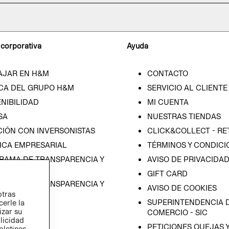
 corporativa
Ayuda
AJAR EN H&M
CONTACTO
CA DEL GRUPO H&M
SERVICIO AL CLIENTE
NIBILIDAD
MI CUENTA
SA
NUESTRAS TIENDAS
CIÓN CON INVERSONISTAS
CLICK&COLLECT - RE
ICA EMPRESARIAL
TÉRMINOS Y CONDICI
RAMA DE TRANSPARENCIA Y
AVISO DE PRIVACIDA
 (ESPAÑOL)
GIFT CARD
RAMA DE TRANSPARENCIA Y
AVISO DE COOKIES
otras
 (INGLÉS)
SUPERINTENDENCIA D
cerle la
izar su
COMERCIO - SIC
blicidad
PETICIONES QUEJAS 
oletines