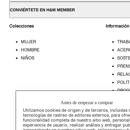
CONVIÉRTETE EN H&M MEMBER
Colecciones
Información
MUJER
TRAB
HOMBRE
ACER
NIÑOS
SOSTE
PREN
RELA
POLÍT
PROG
ÉTICA
Antes de empezar a comprar
PROG
Utilizamos cookies de origen y de terceros, incluidas 
ÉTICA
tecnologías de rastreo de editores externos, para ofre
funcionalidad completa de nuestro sitio web, personal
experiencia de usuario, realizar análisis y entregar pu
personalizada en nuestros sitios web, aplicaciones y b