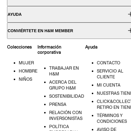
AYUDA
CONVIÉRTETE EN H&M MEMBER
Colecciones
Información
Ayuda
corporativa
MUJER
CONTACTO
TRABAJAR EN
HOMBRE
SERVICIO AL
H&M
CLIENTE
NIÑOS
ACERCA DEL
MI CUENTA
GRUPO H&M
NUESTRAS TIEN
SOSTENIBILIDAD
CLICK&COLLECT
PRENSA
RETIRO EN TIE
RELACIÓN CON
TÉRMINOS Y
INVERSONISTAS
CONDICIONES
POLÍTICA
AVISO DE