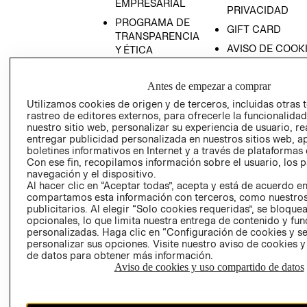
EMPRESARIAL
PRIVACIDAD
PROGRAMA DE
GIFT CARD
TRANSPARENCIA
AVISO DE COOK
Y ÉTICA
(ESPAÑOL)
SUPERINTENDE
DE INDUSTRIA Y
PROGRAMA DE
Antes de empezar a comprar
COMERCIO - SI
TRANSPARENCIA
Utilizamos cookies de origen y de terceros, incluidas otras 
Y ÉTICA (INGLÉS)
PETICIONES
rastreo de editores externos, para ofrecerle la funcionalid
nuestro sitio web, personalizar su experiencia de usuario, rea
QUEJAS Y
entregar publicidad personalizada en nuestros sitios web, a
RECLAMOS
boletines informativos en Internet y a través de plataformas 
Con ese fin, recopilamos información sobre el usuario, los 
navegación y el dispositivo.
Al hacer clic en “Aceptar todas”, acepta y está de acuerdo e
compartamos esta información con terceros, como nuestros
publicitarios. Al elegir “Solo cookies requeridas”, se bloque
opcionales, lo que limita nuestra entrega de contenido y fu
personalizadas. Haga clic en “Configuración de cookies y se
Colombia ($)
personalizar sus opciones. Visite nuestro aviso de cookies 
de datos para obtener más información.
CAMBIAR REGIÓN
Aviso de cookies y uso compartido de datos