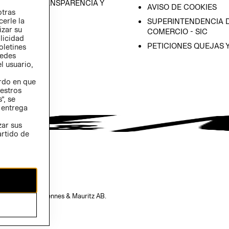
RAMA DE TRANSPARENCIA Y
AVISO DE COOKIES
otras
 (INGLÉS)
cerle la
SUPERINTENDENCIA D
izar su
COMERCIO - SIC
blicidad
PETICIONES QUEJAS 
oletines
redes
l usuario,
erdo en que
estros
”, se
 entrega
zar sus
artido de
opiedad de H&M Hennes & Mauritz AB.