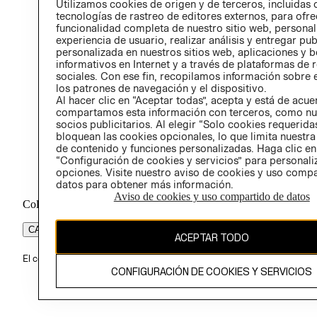
Utilizamos cookies de origen y de terceros, incluidas 
ÉTICA
tecnologías de rastreo de editores externos, para ofre
funcionalidad completa de nuestro sitio web, personal
experiencia de usuario, realizar análisis y entregar pu
personalizada en nuestros sitios web, aplicaciones y b
informativos en Internet y a través de plataformas de 
sociales. Con ese fin, recopilamos información sobre e
los patrones de navegación y el dispositivo.
Al hacer clic en “Aceptar todas”, acepta y está de acu
compartamos esta información con terceros, como nu
socios publicitarios. Al elegir “Solo cookies requeridas
bloquean las cookies opcionales, lo que limita nuestra
de contenido y funciones personalizadas. Haga clic en
“Configuración de cookies y servicios” para personali
opciones. Visite nuestro aviso de cookies y uso comp
datos para obtener más información.
Aviso de cookies y uso compartido de datos
Colombia ($)
CAMBIAR REGIÓN
ACEPTAR TODO
El contenido de esta página web está protegido por copyright y es pr
CONFIGURACIÓN DE COOKIES Y SERVICIOS