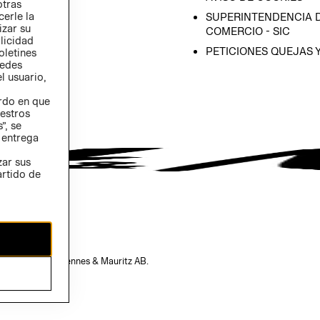
otras
 (INGLÉS)
cerle la
SUPERINTENDENCIA D
izar su
COMERCIO - SIC
blicidad
PETICIONES QUEJAS 
oletines
redes
l usuario,
erdo en que
estros
”, se
 entrega
zar sus
artido de
opiedad de H&M Hennes & Mauritz AB.