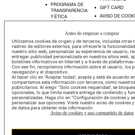
PROGRAMA DE
GIFT CARD
TRANSPARENCIA
AVISO DE COOK
Y ÉTICA
(ESPAÑOL)
SUPERINTENDE
DE INDUSTRIA Y
PROGRAMA DE
Antes de empezar a comprar
COMERCIO - SI
TRANSPARENCIA
Utilizamos cookies de origen y de terceros, incluidas otras 
Y ÉTICA (INGLÉS)
PETICIONES
rastreo de editores externos, para ofrecerle la funcionalid
QUEJAS Y
nuestro sitio web, personalizar su experiencia de usuario, rea
entregar publicidad personalizada en nuestros sitios web, a
RECLAMOS
boletines informativos en Internet y a través de plataformas 
Con ese fin, recopilamos información sobre el usuario, los 
navegación y el dispositivo.
Al hacer clic en “Aceptar todas”, acepta y está de acuerdo e
compartamos esta información con terceros, como nuestros
publicitarios. Al elegir “Solo cookies requeridas”, se bloque
opcionales, lo que limita nuestra entrega de contenido y fu
personalizadas. Haga clic en “Configuración de cookies y se
Colombia ($)
personalizar sus opciones. Visite nuestro aviso de cookies 
de datos para obtener más información.
CAMBIAR REGIÓN
Aviso de cookies y uso compartido de datos