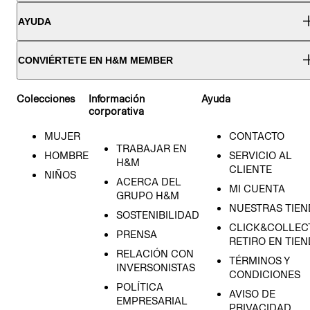
AYUDA
CONVIÉRTETE EN H&M MEMBER
Colecciones
Información
Ayuda
corporativa
MUJER
CONTACTO
TRABAJAR EN
HOMBRE
SERVICIO AL
H&M
CLIENTE
NIÑOS
ACERCA DEL
MI CUENTA
GRUPO H&M
NUESTRAS TIEN
SOSTENIBILIDAD
CLICK&COLLECT
PRENSA
RETIRO EN TIE
RELACIÓN CON
TÉRMINOS Y
INVERSONISTAS
CONDICIONES
POLÍTICA
AVISO DE
EMPRESARIAL
PRIVACIDAD