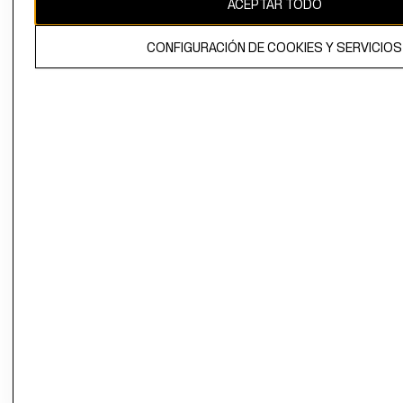
ACEPTAR TODO
El contenido de esta página web está protegido por copyright y es
propiedad de H&M Hennes & Mauritz AB.
CONFIGURACIÓN DE COOKIES Y SERVICIOS