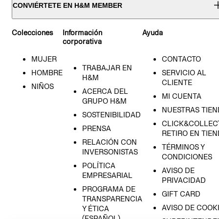
CONVIÉRTETE EN H&M MEMBER
Colecciones
Información
Ayuda
corporativa
MUJER
CONTACTO
TRABAJAR EN
HOMBRE
SERVICIO AL
H&M
CLIENTE
NIÑOS
ACERCA DEL
MI CUENTA
GRUPO H&M
NUESTRAS TIEN
SOSTENIBILIDAD
CLICK&COLLECT
PRENSA
RETIRO EN TIE
RELACIÓN CON
TÉRMINOS Y
INVERSONISTAS
CONDICIONES
POLÍTICA
AVISO DE
EMPRESARIAL
PRIVACIDAD
PROGRAMA DE
GIFT CARD
TRANSPARENCIA
AVISO DE COOK
Y ÉTICA
(ESPAÑOL)