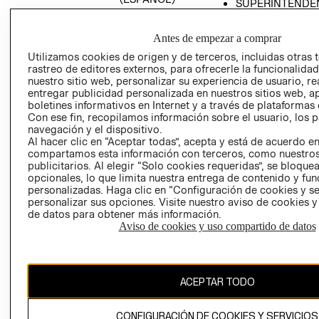
SUPERINTENDE
DE INDUSTRIA Y
PROGRAMA DE
COMERCIO - SI
TRANSPARENCIA
Antes de empezar a comprar
Y ÉTICA (INGLÉS)
PETICIONES
Utilizamos cookies de origen y de terceros, incluidas otras 
QUEJAS Y
rastreo de editores externos, para ofrecerle la funcionalid
RECLAMOS
nuestro sitio web, personalizar su experiencia de usuario, rea
entregar publicidad personalizada en nuestros sitios web, a
boletines informativos en Internet y a través de plataformas 
Con ese fin, recopilamos información sobre el usuario, los 
navegación y el dispositivo.
Al hacer clic en “Aceptar todas”, acepta y está de acuerdo e
compartamos esta información con terceros, como nuestros
publicitarios. Al elegir “Solo cookies requeridas”, se bloque
opcionales, lo que limita nuestra entrega de contenido y fu
Colombia ($)
personalizadas. Haga clic en “Configuración de cookies y se
personalizar sus opciones. Visite nuestro aviso de cookies 
CAMBIAR REGIÓN
de datos para obtener más información.
Aviso de cookies y uso compartido de datos
El contenido de esta página web está protegido por copyright y es
propiedad de H&M Hennes & Mauritz AB.
ACEPTAR TODO
CONFIGURACIÓN DE COOKIES Y SERVICIOS