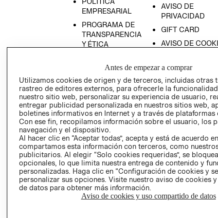
POLÍTICA
AVISO DE
EMPRESARIAL
PRIVACIDAD
PROGRAMA DE
GIFT CARD
TRANSPARENCIA
AVISO DE COOK
Y ÉTICA
(ESPAÑOL)
SUPERINTENDE
DE INDUSTRIA Y
Antes de empezar a comprar
PROGRAMA DE
COMERCIO - SI
TRANSPARENCIA
Utilizamos cookies de origen y de terceros, incluidas otras 
Y ÉTICA (INGLÉS)
rastreo de editores externos, para ofrecerle la funcionalid
PETICIONES
nuestro sitio web, personalizar su experiencia de usuario, rea
QUEJAS Y
entregar publicidad personalizada en nuestros sitios web, a
RECLAMOS
boletines informativos en Internet y a través de plataformas 
Con ese fin, recopilamos información sobre el usuario, los 
navegación y el dispositivo.
Al hacer clic en “Aceptar todas”, acepta y está de acuerdo e
compartamos esta información con terceros, como nuestros
publicitarios. Al elegir “Solo cookies requeridas”, se bloque
opcionales, lo que limita nuestra entrega de contenido y fu
personalizadas. Haga clic en “Configuración de cookies y se
Colombia ($)
personalizar sus opciones. Visite nuestro aviso de cookies 
de datos para obtener más información.
CAMBIAR REGIÓN
Aviso de cookies y uso compartido de datos