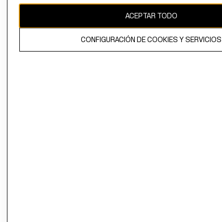
ACEPTAR TODO
El contenido de esta página web está protegido por copyright y es
propiedad de H&M Hennes & Mauritz AB.
CONFIGURACIÓN DE COOKIES Y SERVICIOS